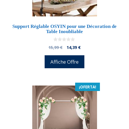
Support Réglable OSYIN pour une Décoration de
Table Inoubliable
0
El
El
15,99
€
14,39
€
d
precio
precio
e
5
original
actual
Affiche Offre
era:
es:
15,99 €.
14,39 €.
¡OFERTA!