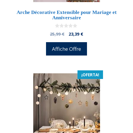
Arche Décorative Extensible pour Mariage et
Anniversaire
0
El
El
25,99
€
23,39
€
d
precio
precio
e
5
original
actual
Affiche Offre
era:
es:
25,99 €.
23,39 €.
¡OFERTA!