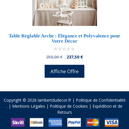
Table Réglable Arche : Élégance et Polyvalence pour
Votre Décor
0
El
El
250,00
€
237,50
€
d
precio
precio
e
5
original
actual
Affiche Offre
era:
es:
250,00 €.
237,50 €.
Copyright © 2026 lambertdudecor.fr |
Politique de Confidentialité
.
|
Mentions Légales
|
Politique de Cookies
|
Expédition et de
Retours