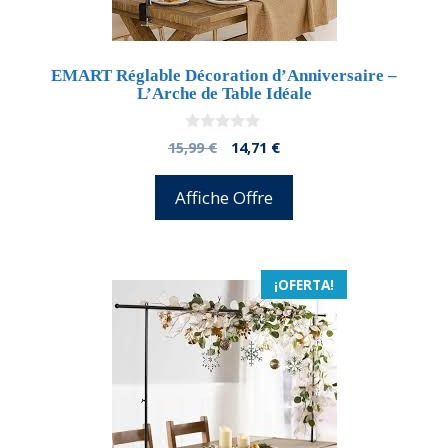
EMART Réglable Décoration d’Anniversaire –
L’Arche de Table Idéale
0
El
El
15,99
€
14,71
€
d
precio
precio
e
5
original
actual
Affiche Offre
era:
es:
15,99 €.
14,71 €.
¡OFERTA!