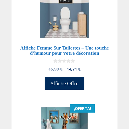
Affiche Femme Sur Toilettes – Une touche
d’humour pour votre décoration
0
El
El
15,99
€
14,71
€
d
precio
precio
e
5
original
actual
Affiche Offre
era:
es:
15,99 €.
14,71 €.
¡OFERTA!