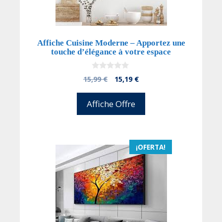
Affiche Cuisine Moderne – Apportez une
touche d’élégance à votre espace
0
El
El
15,99
€
15,19
€
d
precio
precio
e
5
original
actual
Affiche Offre
era:
es:
15,99 €.
15,19 €.
¡OFERTA!