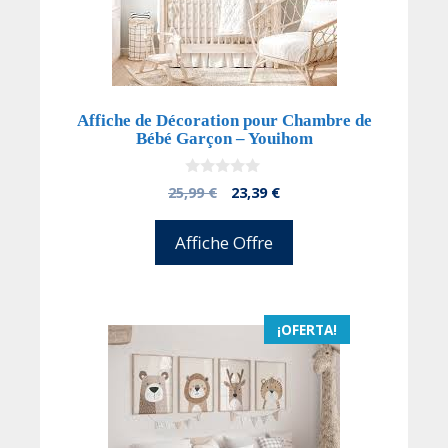
Affiche de Décoration pour Chambre de
Bébé Garçon – Youihom
0
El
El
25,99
€
23,39
€
d
precio
precio
e
5
original
actual
Affiche Offre
era:
es:
25,99 €.
23,39 €.
¡OFERTA!