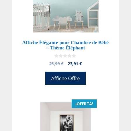
Affiche Élégante pour Chambre de Bébé
– Thème Éléphant
0
El
El
25,99
€
23,91
€
d
precio
precio
e
5
original
actual
Affiche Offre
era:
es:
25,99 €.
23,91 €.
¡OFERTA!