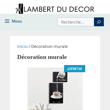
Saltar
al
contenido
Buscar
Menu
Inicio
/ Décoration murale
Décoration murale
¡OFERTA!