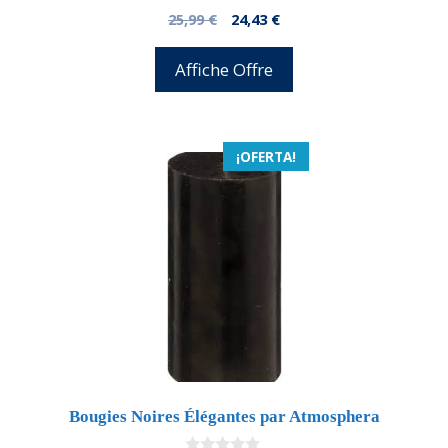
0
El
El
25,99
€
24,43
€
d
precio
precio
e
5
original
actual
Affiche Offre
era:
es:
25,99 €.
24,43 €.
¡OFERTA!
Bougies Noires Élégantes par Atmosphera