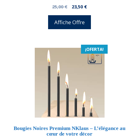
0
El
El
25,00
€
23,50
€
d
precio
precio
e
5
original
actual
Affiche Offre
era:
es:
25,00 €.
23,50 €.
¡OFERTA!
Bougies Noires Premium NKlaus – L’élégance au
cœur de votre décor