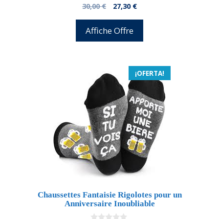
0
El
El
30,00
€
27,30
€
d
precio
precio
e
5
original
actual
Affiche Offre
era:
es:
30,00 €.
27,30 €.
¡OFERTA!
Chaussettes Fantaisie Rigolotes pour un
Anniversaire Inoubliable