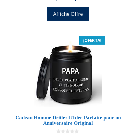
d
precio
precio
e
5
original
actual
Affiche Offre
era:
es:
15,99 €.
14,87 €.
¡OFERTA!
Cadeau Homme Drôle: L’Idée Parfaite pour un
Anniversaire Original