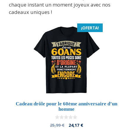
chaque instant un moment joyeux avec nos
cadeaux uniques !
¡OFERTA!
Cadeau drôle pour le 60ème anniversaire d’un
homme
0
El
El
25,99
€
24,17
€
d
precio
precio
e