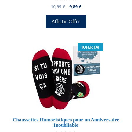
0
El
El
10,99
€
9,89
€
d
precio
precio
e
5
original
actual
Affiche Offre
era:
es:
10,99 €.
9,89 €.
¡OFERTA!
Chaussettes Humoristiques pour un Anniversaire
Inoubliable