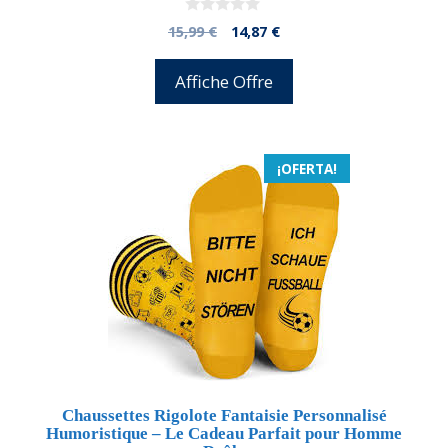
0
El
El
15,99
€
14,87
€
d
precio
precio
e
5
original
actual
Affiche Offre
era:
es:
15,99 €.
14,87 €.
¡OFERTA!
Chaussettes Rigolote Fantaisie Personnalisé
Humoristique – Le Cadeau Parfait pour Homme