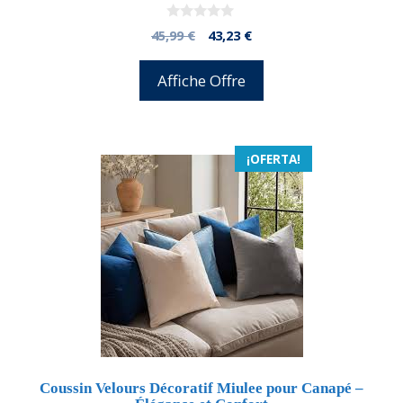
0
El
El
45,99
€
43,23
€
d
precio
precio
e
5
original
actual
Affiche Offre
era:
es:
45,99 €.
43,23 €.
¡OFERTA!
Coussin Velours Décoratif Miulee pour Canapé –