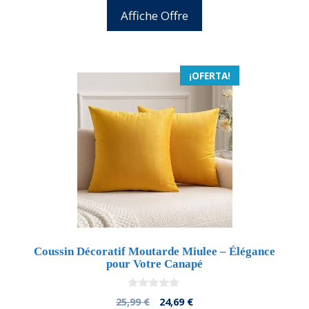
5
original
actual
Affiche Offre
era:
es:
25,99 €.
23,91 €.
¡OFERTA!
Coussin Décoratif Moutarde Miulee – Élégance
pour Votre Canapé
0
El
El
25,99
€
24,69
€
d