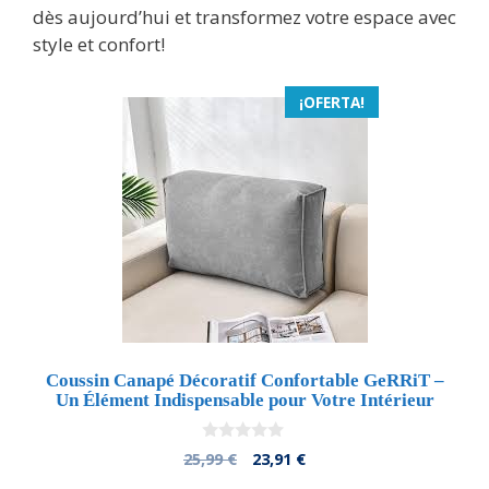
dès aujourd’hui et transformez votre espace avec
style et confort!
¡OFERTA!
Coussin Canapé Décoratif Confortable GeRRiT –
Un Élément Indispensable pour Votre Intérieur
0
El
El
25,99
€
23,91
€
d
precio
precio
e