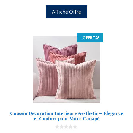
precio
precio
e
5
original
actual
Affiche Offre
era:
es:
25,99 €.
24,69 €.
¡OFERTA!
Coussin Decoration Intérieure Aesthetic – Élégance
et Confort pour Votre Canapé
0