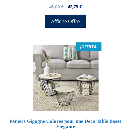
0
El
El
45,00
€
42,75
€
d
precio
precio
e
5
original
actual
Affiche Offre
era:
es:
45,00 €.
42,75 €.
¡OFERTA!
Paniers Gigogne Colorés pour une Déco Table Basse
Élégante