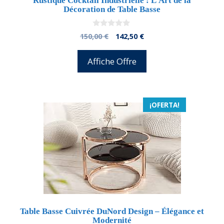
Rustique Cocktail Industrielle : L’Art de la
Décoration de Table Basse
0
El
El
150,00
€
142,50
€
d
precio
precio
e
5
original
actual
Affiche Offre
era:
es:
150,00 €.
142,50 €.
¡OFERTA!
Table Basse Cuivrée DuNord Design – Élégance et
Modernité