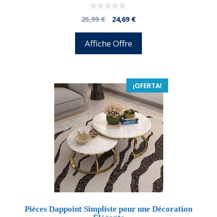
0
El
El
25,99
€
24,69
€
d
precio
precio
e
5
original
actual
Affiche Offre
era:
es:
25,99 €.
24,69 €.
¡OFERTA!
Pièces Dappoint Simpliste pour une Décoration