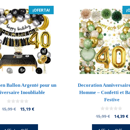
¡OFERTA!
¡
 en Ballon Argenté pour un
Decoration Anniversair
iversaire Inoubliable
Homme – Confetti et B
Festive
0
El
El
15,99
€
15,19
€
d
precio
precio
0
El
E
e
15,99
€
14,39
€
d
5
original
actual
precio
e
era:
es:
5
origina