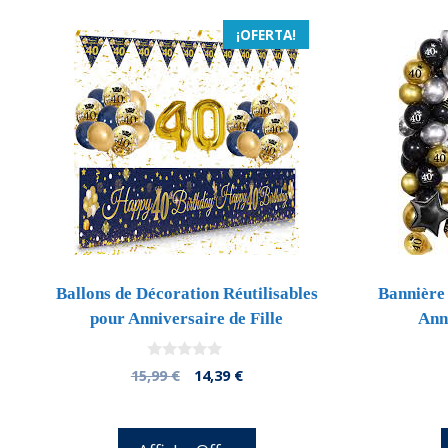
¡OFERTA!
Ballons de Décoration Réutilisables
Bannière
pour Anniversaire de Fille
Ann
0
El
El
15,99
€
14,39
€
d
precio
precio
e
5
original
actual
era:
es: