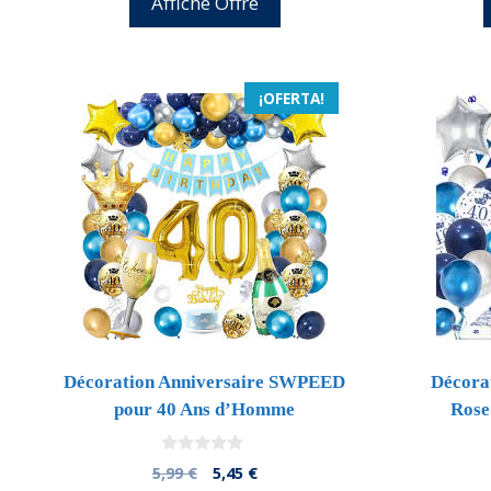
Affiche Offre
15,99 €.
14,39 €.
¡OFERTA!
Décoration Anniversaire SWPEED
Décorat
pour 40 Ans d’Homme
Rose
0
El
El
5,99
€
5,45
€
d