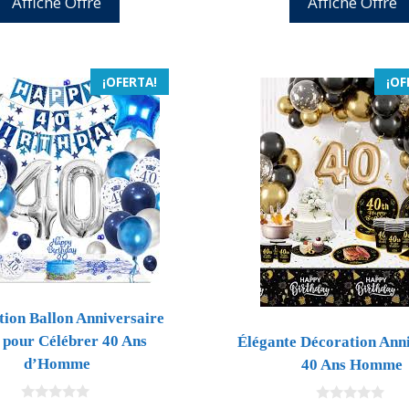
Affiche Offre
Affiche Offre
15,99 €.
15,19 €.
era:
e
15,99 €.
1
¡OFERTA!
¡OF
ion Ballon Anniversaire
 pour Célébrer 40 Ans
Élégante Décoration Ann
d’Homme
40 Ans Homme