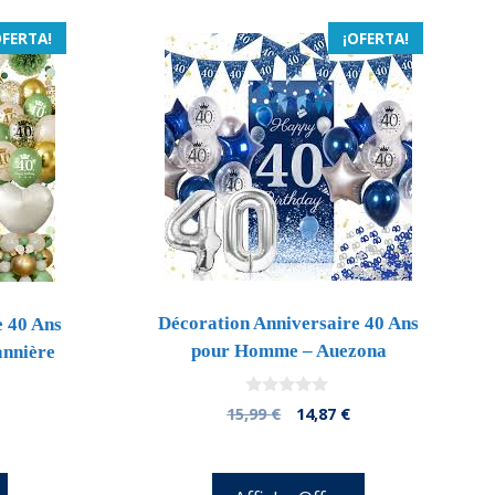
OFERTA!
¡OFERTA!
Décoration Anniversaire 40 Ans
e 40 Ans
pour Homme – Auezona
annière
0
El
El
15,99
€
14,87
€
d
precio
precio
e
l
5
original
actual
precio
era:
es:
l
actual