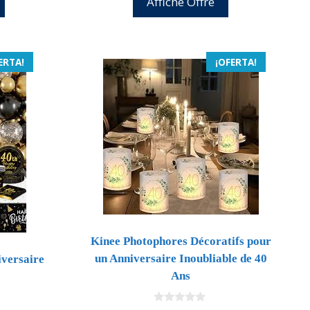
Affiche Offre
15,99 €.
14,87 €.
s:
4,39 €.
ERTA!
¡OFERTA!
Kinee Photophores Décoratifs pour
un Anniversaire Inoubliable de 40
iversaire
Ans