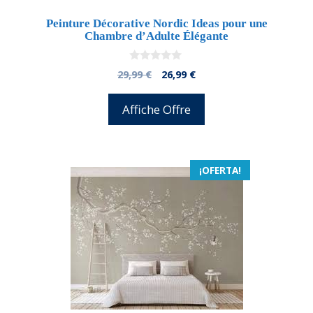
Peinture Décorative Nordic Ideas pour une
Chambre d’Adulte Élégante
0
El
El
29,99
€
26,99
€
d
precio
precio
e
5
original
actual
Affiche Offre
era:
es:
29,99 €.
26,99 €.
¡OFERTA!