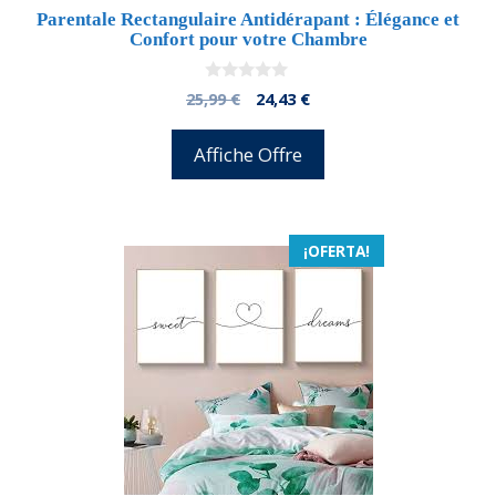
Parentale Rectangulaire Antidérapant : Élégance et
Confort pour votre Chambre
0
El
El
25,99
€
24,43
€
d
precio
precio
e
5
original
actual
Affiche Offre
era:
es:
25,99 €.
24,43 €.
¡OFERTA!