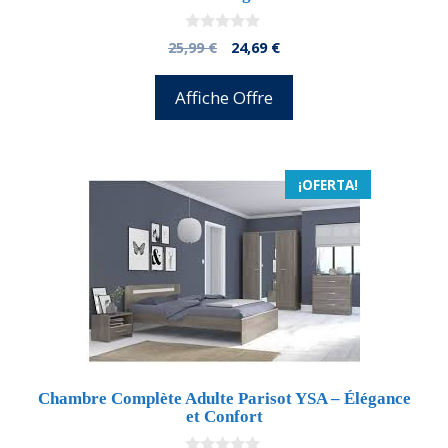
0
El
El
25,99
€
24,69
€
d
precio
precio
e
5
original
actual
Affiche Offre
era:
es:
25,99 €.
24,69 €.
¡OFERTA!
Chambre Complète Adulte Parisot YSA – Élégance
et Confort