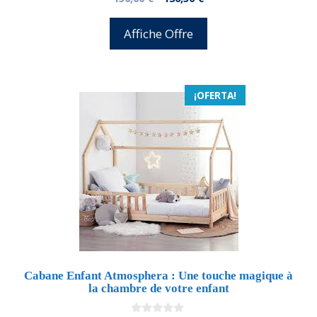
d
precio
precio
e
5
original
actual
Affiche Offre
era:
es:
150,00 €.
136,50 €.
¡OFERTA!
Cabane Enfant Atmosphera : Une touche magique à
la chambre de votre enfant