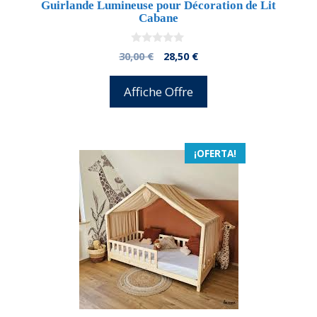
Guirlande Lumineuse pour Décoration de Lit
Cabane
0
El
El
30,00
€
28,50
€
d
precio
precio
e
5
original
actual
Affiche Offre
era:
es:
30,00 €.
28,50 €.
¡OFERTA!