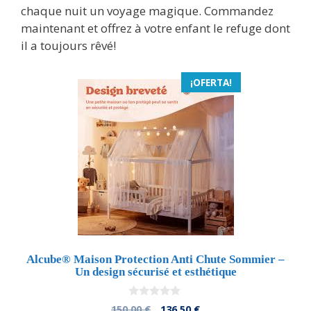
chaque nuit un voyage magique. Commandez
maintenant et offrez à votre enfant le refuge dont
il a toujours rêvé!
¡OFERTA!
Alcube® Maison Protection Anti Chute Sommier –
Un design sécurisé et esthétique
0
El
El
150,00
€
136,50
€