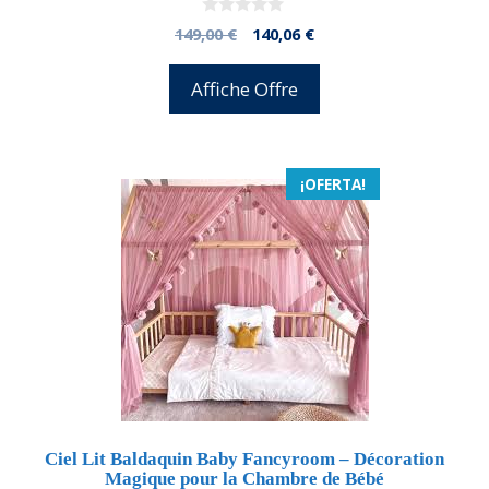
0
El
El
149,00
€
140,06
€
d
precio
precio
e
5
original
actual
Affiche Offre
era:
es:
149,00 €.
140,06 €.
¡OFERTA!
Ciel Lit Baldaquin Baby Fancyroom – Décoration
Magique pour la Chambre de Bébé