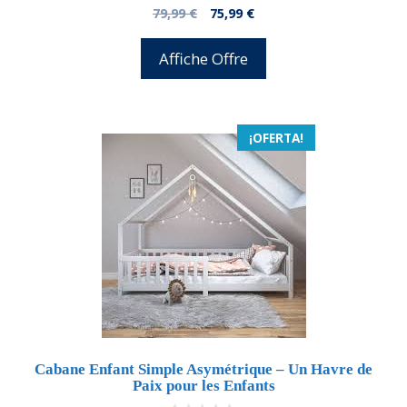
0
El
El
79,99
€
75,99
€
d
precio
precio
e
5
original
actual
Affiche Offre
era:
es:
79,99 €.
75,99 €.
¡OFERTA!
Cabane Enfant Simple Asymétrique – Un Havre de
Paix pour les Enfants