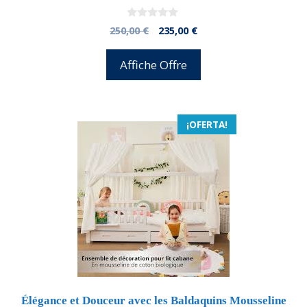
0
El
El
250,00
€
235,00
€
d
precio
precio
e
5
original
actual
Affiche Offre
era:
es:
250,00 €.
235,00 €.
¡OFERTA!
Élégance et Douceur avec les Baldaquins Mousseline