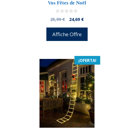
Vos Fêtes de Noël
0
El
El
25,99
€
24,69
€
d
precio
precio
e
5
original
actual
Affiche Offre
era:
es:
25,99 €.
24,69 €.
¡OFERTA!