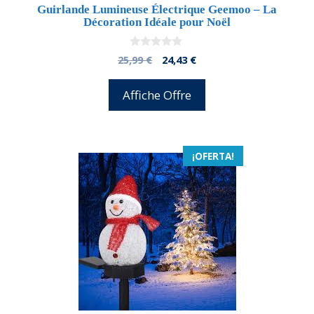
Guirlande Lumineuse Électrique Geemoo – La
Décoration Idéale pour Noël
0
El
El
25,99
€
24,43
€
d
precio
precio
e
5
original
actual
Affiche Offre
era:
es:
25,99 €.
24,43 €.
¡OFERTA!