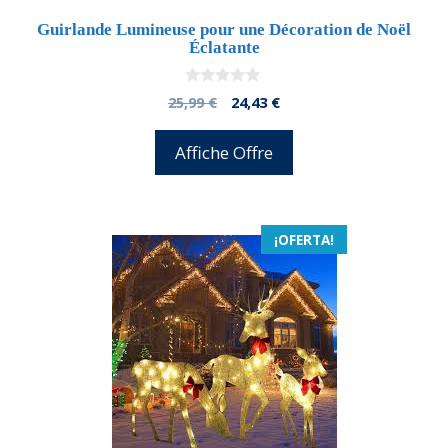
Guirlande Lumineuse pour une Décoration de Noël
Éclatante
0
El
El
25,99
€
24,43
€
d
precio
precio
e
5
original
actual
Affiche Offre
era:
es:
25,99 €.
24,43 €.
¡OFERTA!