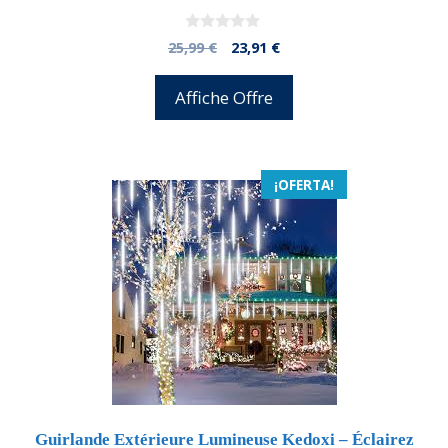
0
El
El
25,99
€
23,91
€
d
precio
precio
e
5
original
actual
Affiche Offre
era:
es:
25,99 €.
23,91 €.
¡OFERTA!
Guirlande Extérieure Lumineuse Kedoxi – Éclairez