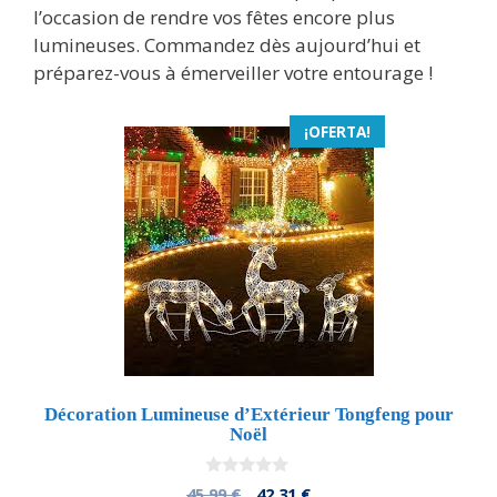
l’occasion de rendre vos fêtes encore plus
lumineuses. Commandez dès aujourd’hui et
préparez-vous à émerveiller votre entourage !
¡OFERTA!
Décoration Lumineuse d’Extérieur Tongfeng pour
Noël
0
El
El
45,99
€
42,31
€