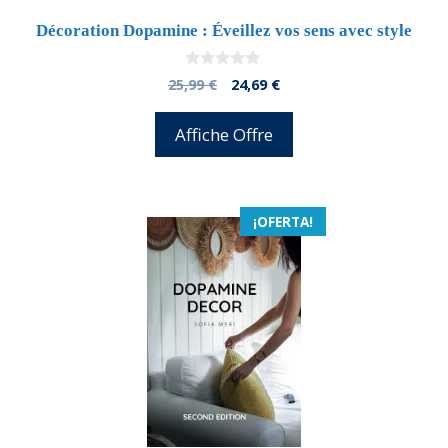
Décoration Dopamine : Éveillez vos sens avec style
0
El
El
25,99
€
24,69
€
d
precio
precio
e
5
original
actual
Affiche Offre
era:
es:
25,99 €.
24,69 €.
¡OFERTA!