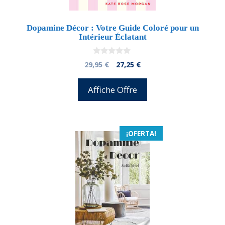
Dopamine Décor : Votre Guide Coloré pour un
Intérieur Éclatant
0
El
El
29,95
€
27,25
€
d
precio
precio
e
5
original
actual
Affiche Offre
era:
es:
29,95 €.
27,25 €.
¡OFERTA!