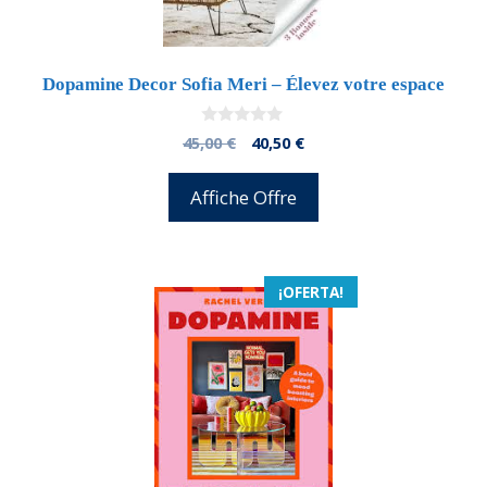
Dopamine Decor Sofia Meri – Élevez votre espace
0
El
El
45,00
€
40,50
€
d
precio
precio
e
5
original
actual
Affiche Offre
era:
es:
45,00 €.
40,50 €.
¡OFERTA!