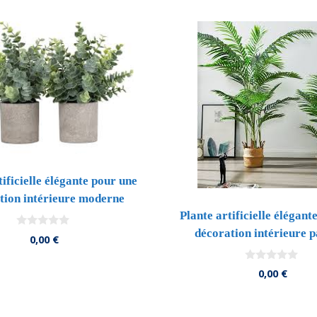
tificielle élégante pour une
tion intérieure moderne
Plante artificielle élégant
décoration intérieure p
0
0,00
€
d
e
5
0
0,00
€
d
e
5