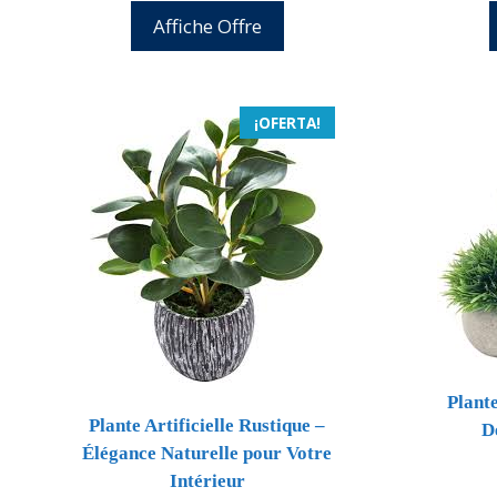
5
original
actual
Affiche Offre
era:
es:
25,99 €.
24,69 €.
¡OFERTA!
Plante
Plante Artificielle Rustique –
D
Élégance Naturelle pour Votre
Intérieur