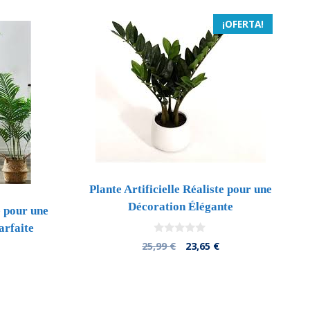
¡OFERTA!
Plante Artificielle Réaliste pour une
Décoration Élégante
e pour une
arfaite
0
El
El
25,99
€
23,65
€
d
precio
precio
e
5
original
actual
era:
es:
25,99 €.
23,65 €.