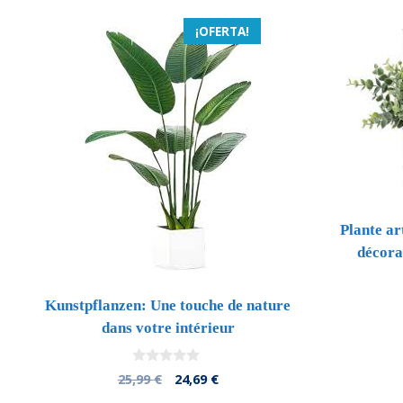
¡OFERTA!
Plante ar
décora
Kunstpflanzen: Une touche de nature
dans votre intérieur
0
El
El
25,99
€
24,69
€
d
precio
precio
e