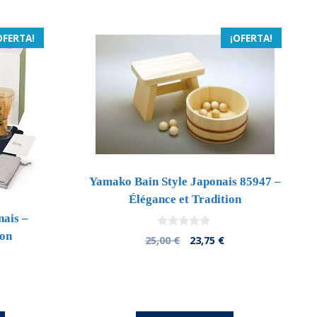
OFERTA!
¡OFERTA!
Yamako Bain Style Japonais 85947 –
Élégance et Tradition
nais –
ion
0
El
El
25,00
€
23,75
€
d
precio
precio
e
5
original
actual
l
era:
es:
precio
25,00 €.
23,75 €.
l
actual