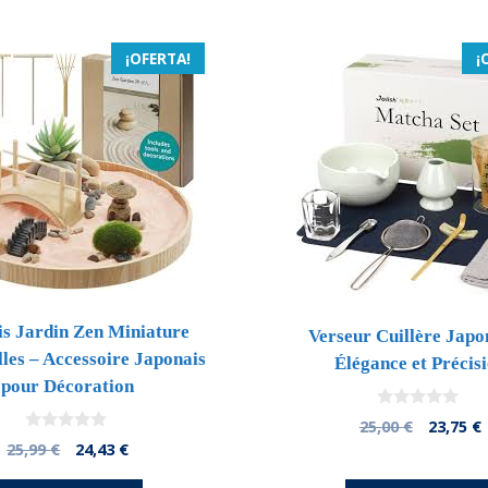
¡OFERTA!
¡
s Jardin Zen Miniature
Verseur Cuillère Japo
elles – Accessoire Japonais
Élégance et Précis
pour Décoration
0
El
E
25,00
€
23,75
€
d
0
El
El
precio
25,99
€
24,43
€
e
d
5
precio
precio
origina
e
5