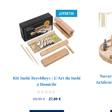
¡OFERTA!
Navari
Kit Sushi Toys4Boys : L’Art du Sushi
Artifici
à Domicile
0
El
El
29,99
€
27,89
€
d
precio
precio
e
5
original
actual