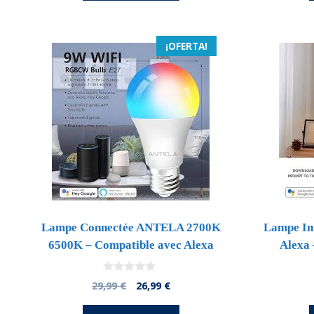
150,00 €.
138,00 €.
¡OFERTA!
Lampe Connectée ANTELA 2700K
Lampe Int
6500K – Compatible avec Alexa
Alexa 
0
El
El
29,99
€
26,99
€
d
precio
precio
e
5