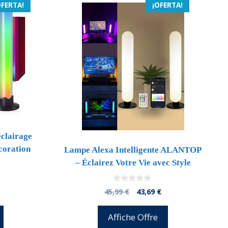
OFERTA!
¡OFERTA!
clairage
coration
Lampe Alexa Intelligente ALANTOP
– Éclairez Votre Vie avec Style
0
l
El
El
45,99
€
43,69
€
d
precio
precio
precio
e
5
l
actual
original
actual
Affiche Offre
s:
era:
es: