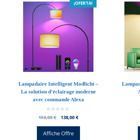
¡OFERTA!
Lampadaire Intelligent Modlicht –
Lampada
La solution d’éclairage moderne
avec commande Alexa
0
El
El
150,00
€
138,00
€
d
precio
precio
e
5
original
actual
Affiche Offre
era:
es: