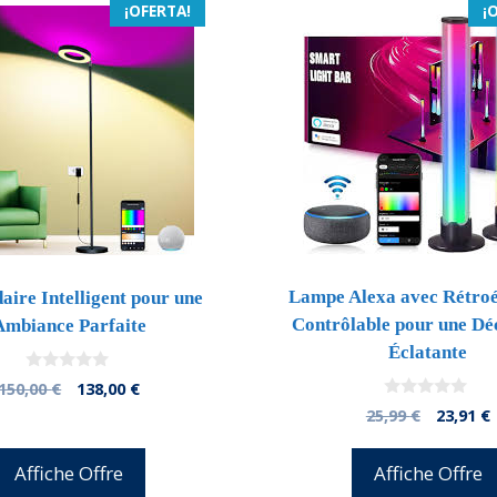
¡OFERTA!
¡
Lampe Alexa avec Rétroé
ire Intelligent pour une
Contrôlable pour une Dé
Ambiance Parfaite
Éclatante
0
El
El
150,00
€
138,00
€
d
precio
precio
0
El
E
25,99
€
23,91
€
e
d
5
original
actual
precio
e
era:
es:
5
origina
Affiche Offre
Affiche Offre
150,00 €.
138,00 €.
era:
e