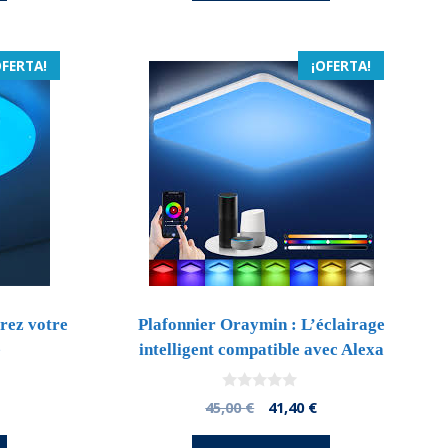
3,91 €.
45,99 €.
43,69 €.
OFERTA!
¡OFERTA!
rez votre
Plafonnier Oraymin : L’éclairage
e
intelligent compatible avec Alexa
0
l
El
El
45,00
€
41,40
€
d
precio
precio
precio
e
5