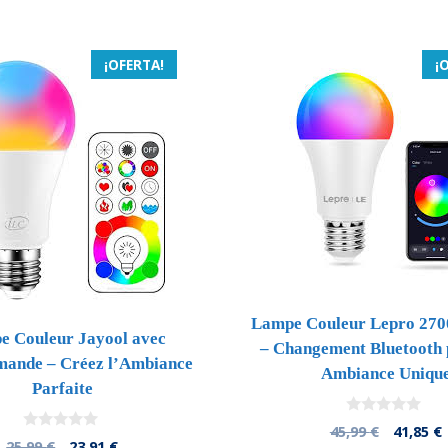
45,99 €.
43,69 €.
25,99 €.
2
¡OFERTA!
¡
Lampe Couleur Lepro 27
e Couleur Jayool avec
– Changement Bluetooth 
ande – Créez l’Ambiance
Ambiance Uniqu
Parfaite
0
El
E
45,99
€
41,85
€
d
0
El
El
25,99
€
23,91
€