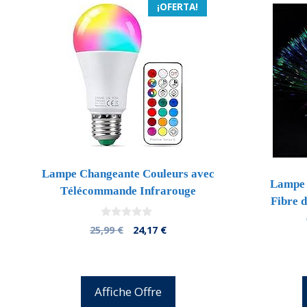
¡OFERTA!
Lampe Changeante Couleurs avec
Lampe 
Télécommande Infrarouge
Fibre d
0
El
El
25,99
€
24,17
€
d
precio
precio
e
5
original
actual
era:
es:
25,99 €.
24,17 €.
Affiche Offre