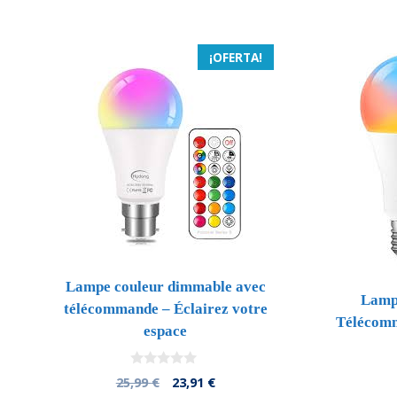
¡OFERTA!
Lampe couleur dimmable avec
Lamp
télécommande – Éclairez votre
Télécomm
espace
0
El
El
25,99
€
23,91
€
d