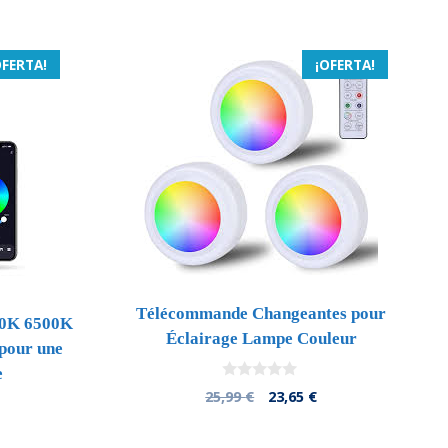
4,43 €.
25,99 €.
23,91 €.
OFERTA!
¡OFERTA!
Télécommande Changeantes pour
00K 6500K
Éclairage Lampe Couleur
pour une
e
0
El
El
25,99
€
23,65
€
d
precio
precio
e
l
5
original
actual