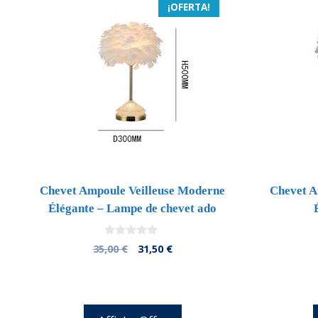
¡OFERTA!
Chevet Ampoule Veilleuse Moderne
Chevet A
Élégante – Lampe de chevet ado
0
El
El
35,00
€
31,50
€
d
precio
precio
e
5
original
actual
era:
es:
35,00 €.
31,50 €.