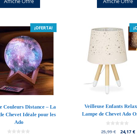
Affiche Offre
Affiche Offre
era:
e
25,99 €.
2
¡OFERTA!
¡
Veilleuse Enfants Rela
se Couleurs Distance – La
Lampe de Chevet Ado Or
e Chevet Idéale pour les
Ado
0
El
E
25,99
€
24,17
€
d