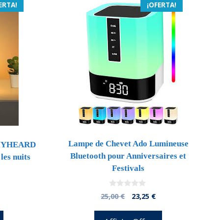
ERTA!
¡OFERTA!
Lampe de Chevet Ado Lumineuse
OMYHEARD
Bluetooth pour Anniversaires et
les nuits
Festivals
0
El
El
25,00
€
23,25
€
l
d
precio
precio
precio
e
5
original
actual
l
actual