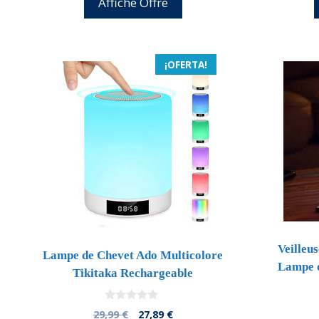
Affiche Offre
¡OFERTA!
Veilleu
Lampe de Chevet Ado Multicolore
Lampe d
Tikitaka Rechargeable
0
El
El
29,99
€
27,89
€