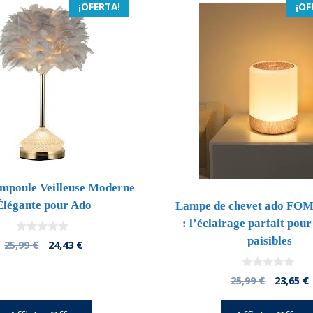
¡OFERTA!
¡OF
mpoule Veilleuse Moderne
Élégante pour Ado
Lampe de chevet ado F
: l’éclairage parfait pour 
paisibles
0
El
El
25,99
€
24,43
€
d
precio
precio
e
5
original
actual
0
El
E
25,99
€
23,65
€
d
era:
es:
precio
e
25,99 €.
24,43 €.
5
origina