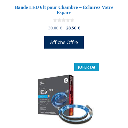
Bande LED 6ft pour Chambre – Éclairez Votre
Espace
0
El
El
30,00
€
28,50
€
d
precio
precio
e
5
original
actual
Affiche Offre
era:
es:
30,00 €.
28,50 €.
¡OFERTA!