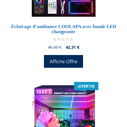
Éclairage d’ambiance COOLAPA avec bande LED
changeante
0
El
El
45,99
€
42,31
€
d
precio
precio
e
5
original
actual
Affiche Offre
era:
es:
45,99 €.
42,31 €.
¡OFERTA!