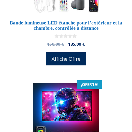
Bande lumineuse LED étanche pour l’extérieur et la
chambre, contrôlée à distance
0
El
El
150,00
€
135,00
€
d
precio
precio
e
5
original
actual
Affiche Offre
era:
es:
150,00 €.
135,00 €.
¡OFERTA!