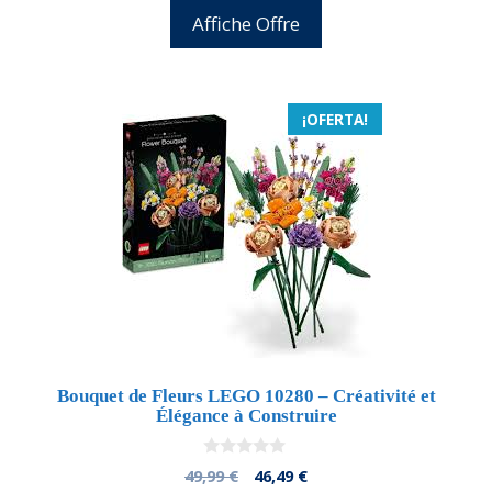
5
original
actual
Affiche Offre
era:
es:
25,00 €.
22,50 €.
¡OFERTA!
Bouquet de Fleurs LEGO 10280 – Créativité et
Élégance à Construire
0
El
El
49,99
€
46,49
€
d