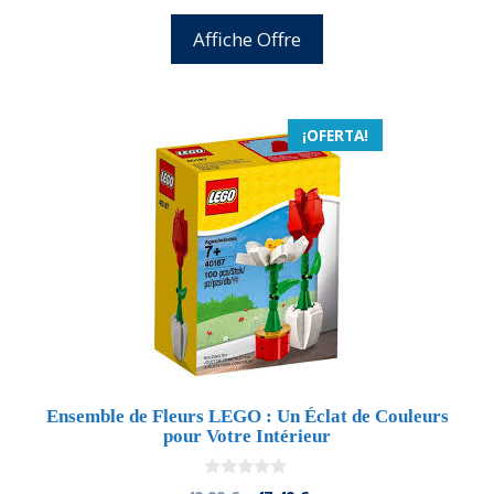
precio
precio
e
5
original
actual
Affiche Offre
era:
es:
49,99 €.
46,49 €.
¡OFERTA!
Ensemble de Fleurs LEGO : Un Éclat de Couleurs
pour Votre Intérieur
0