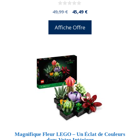
0
El
El
49,99
€
45,49
€
d
precio
precio
e
5
original
actual
Affiche Offre
era:
es:
49,99 €.
45,49 €.
Magnifique Fleur LEGO – Un Éclat de Couleurs
dans Votre Intérieur