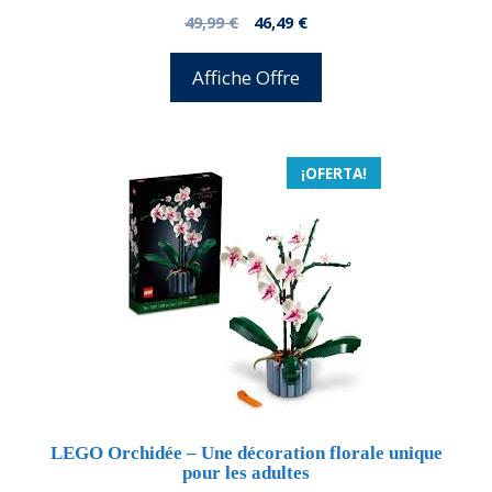
0
El
El
49,99
€
46,49
€
d
precio
precio
e
5
original
actual
Affiche Offre
era:
es:
49,99 €.
46,49 €.
¡OFERTA!
LEGO Orchidée – Une décoration florale unique
pour les adultes