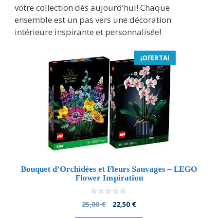
votre collection dès aujourd’hui! Chaque
ensemble est un pas vers une décoration
intérieure inspirante et personnalisée!
¡OFERTA!
Bouquet d’Orchidées et Fleurs Sauvages – LEGO
Flower Inspiration
0
El
El
25,00
€
22,50
€
d
precio
precio
e