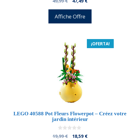
El
El
49,99
€
47,49
€
d
precio
precio
e
5
original
actual
Affiche Offre
era:
es:
49,99 €.
47,49 €.
¡OFERTA!
LEGO 40588 Pot Fleurs Flowerpot – Créez votre
jardin intérieur
0
El
El
19,99
€
18,59
€
d