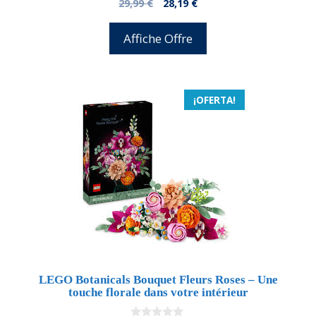
El
El
29,99
€
28,19
€
d
precio
precio
e
5
original
actual
Affiche Offre
era:
es:
29,99 €.
28,19 €.
¡OFERTA!
LEGO Botanicals Bouquet Fleurs Roses – Une
touche florale dans votre intérieur