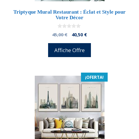
Triptyque Mural Restaurant : Éclat et Style pour
Votre Décor
0
El
El
45,00
€
40,50
€
d
precio
precio
e
5
original
actual
Affiche Offre
era:
es:
45,00 €.
40,50 €.
¡OFERTA!