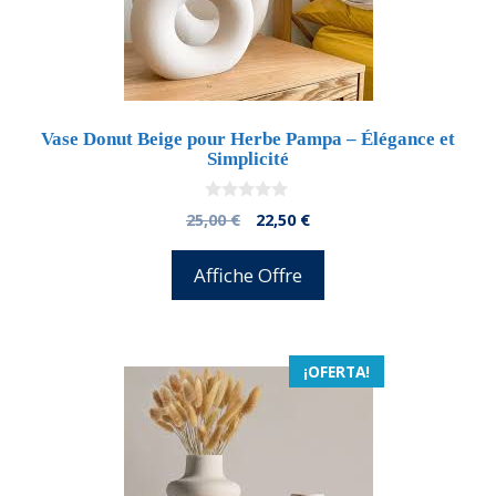
Vase Donut Beige pour Herbe Pampa – Élégance et
Simplicité
0
El
El
25,00
€
22,50
€
d
precio
precio
e
5
original
actual
Affiche Offre
era:
es:
25,00 €.
22,50 €.
¡OFERTA!