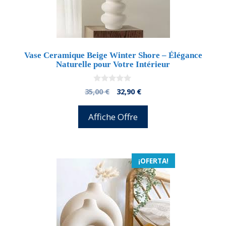
Vase Ceramique Beige Winter Shore – Élégance
Naturelle pour Votre Intérieur
0
El
El
35,00
€
32,90
€
d
precio
precio
e
5
original
actual
Affiche Offre
era:
es:
35,00 €.
32,90 €.
¡OFERTA!