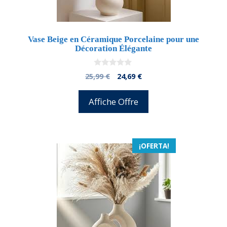
Vase Beige en Céramique Porcelaine pour une
Décoration Élégante
0
El
El
25,99
€
24,69
€
d
precio
precio
e
5
original
actual
Affiche Offre
era:
es:
25,99 €.
24,69 €.
¡OFERTA!