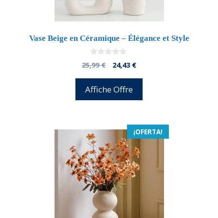
Vase Beige en Céramique – Élégance et Style
0
El
El
25,99
€
24,43
€
d
precio
precio
e
5
original
actual
Affiche Offre
era:
es:
25,99 €.
24,43 €.
¡OFERTA!