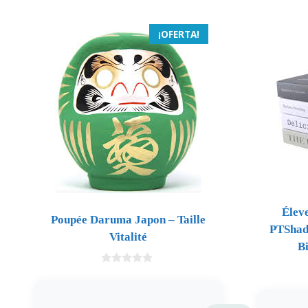
¡OFERTA!
Éleve
Poupée Daruma Japon – Taille
PTShad
Vitalité
B
0
d
e
5