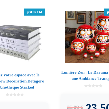
¡OFERTA!
¡
Lumière Zen : Le Daruma 
z votre espace avec le
une Ambiance Tranqu
ow Décoration Détagère
ibliothèque Stacked
0
d
e
0
5
23,5
d
25,00
€
e