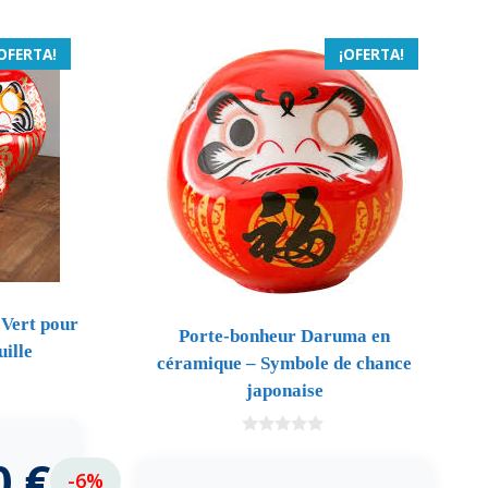
OFERTA!
¡OFERTA!
Vert pour
Porte-bonheur Daruma en
ille
céramique – Symbole de chance
japonaise
0
0
€
d
-6%
e