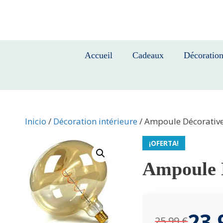
Saltar
al
contenido
Accueil
Cadeaux
Décoratio
Inicio
/
Décoration intérieure
/ Ampoule Décorati
¡OFERTA!
Ampoule 
23
25,99
€