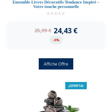
Ensemble Livres Décoratifs Tendance Inspiré –
Votre touche personnelle
0
d
e
24,43
€
25,99
€
5
-6%
Affiche Offre
¡OFERTA!