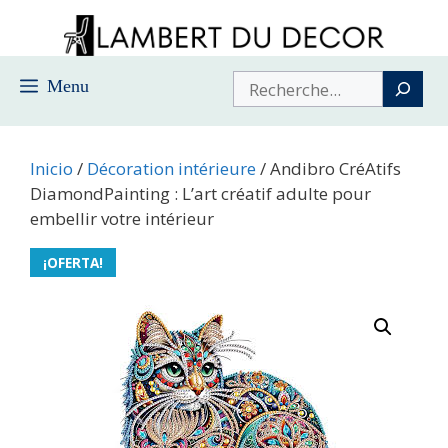
Saltar
al
contenido
Buscar
Menu
Inicio
/
Décoration intérieure
/ Andibro CréAtifs
DiamondPainting : L’art créatif adulte pour
embellir votre intérieur
¡OFERTA!