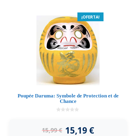
¡OFERTA!
Poupée Daruma: Symbole de Protection et de
Chance
0
d
e
15,19
€
15,99
€
5