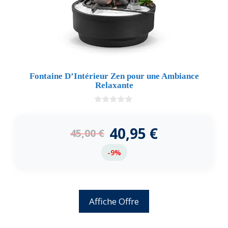
Fontaine D’Intérieur Zen pour une Ambiance
Relaxante
0
d
e
40,95
€
45,00
€
5
-9%
Affiche Offre