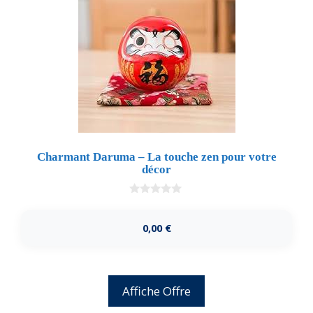
Charmant Daruma – La touche zen pour votre
décor
0
d
e
0,00
€
5
Affiche Offre