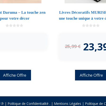
 Daruma – La touche zen
Livres Décoratifs MURISE
pour votre décor
une touche unique à votre 
0
0
d
d
e
e
5
5
23,3
25,99
€
Affiche Offre
Affiche Offre
.fr |
Politique de Confidentialité
.
|
Mentions Légales
|
Politique de 