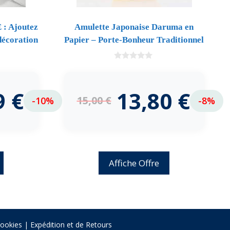
 : Ajoutez
Amulette Japonaise Daruma en
décoration
Papier – Porte-Bonheur Traditionnel
0
d
e
5
9
€
13,80
€
15,00
€
-10%
-8%
Affiche Offre
Cookies
|
Expédition et de Retours