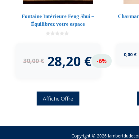
Fontaine Intérieure Feng Shui –
Charmant
Équilibrez votre espace
0
d
e
5
0,00
€
28,20
€
30,00
€
-6%
Affiche Offre
Copyright © 2026 lambertdudecor