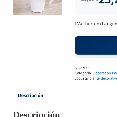
L'Anthurium Langue e
SKU:
532
Categoría:
Décoration int
Etiqueta:
plante decorative
Descripción
Descripción