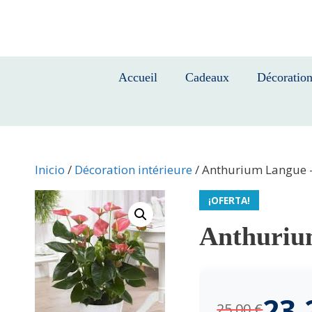
Saltar
al
contenido
Accueil
Cadeaux
Décoratio
Inicio
/
Décoration intérieure
/ Anthurium Langue – 
¡OFERTA!
Anthurium
23
25,00
€