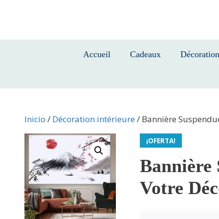
Saltar
al
contenido
Accueil
Cadeaux
Décoratio
Inicio
/
Décoration intérieure
/ Bannière Suspendue
¡OFERTA!
Bannière 
Votre Déc