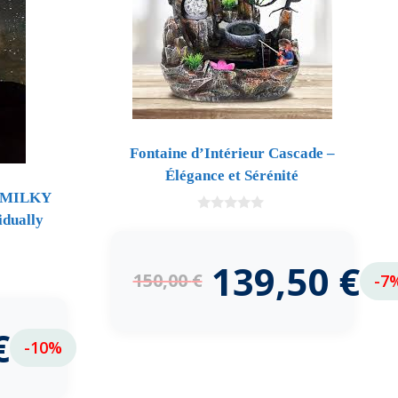
Fontaine d’Intérieur Cascade –
Élégance et Sérénité
 : MILKY
dually
0
d
e
5
139,50
€
150,00
€
-7
€
-10%