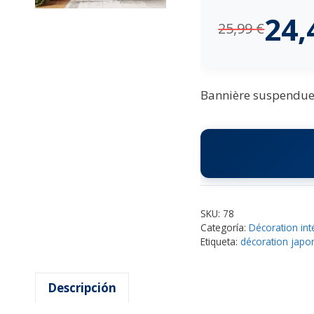
24
25,99
€
Bannière suspendue 
SKU:
78
Categoría:
Décoration int
Etiqueta:
décoration japo
Descripción