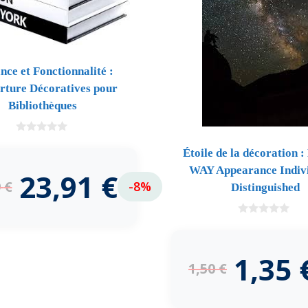
nce et Fonctionnalité :
rture Décoratives pour
Bibliothèques
0
d
Étoile de la décoration
e
WAY Appearance Indivi
5
23,91
€
9
€
-8%
Distinguished
0
d
e
5
1,35
1,50
€