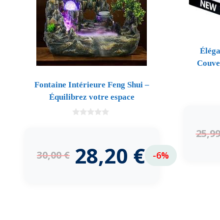
Éléga
Couve
Fontaine Intérieure Feng Shui –
Équilibrez votre espace
0
d
25,9
e
5
28,20
€
30,00
€
-6%