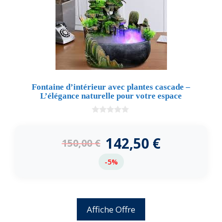
Fontaine d’intérieur avec plantes cascade –
L’élégance naturelle pour votre espace
0
d
e
142,50
€
150,00
€
5
-5%
Affiche Offre