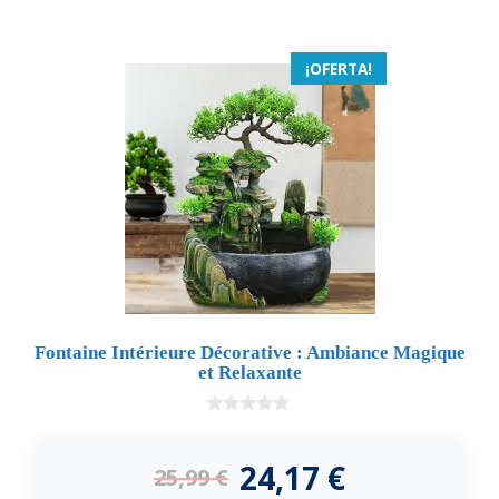
¡OFERTA!
Fontaine Intérieure Décorative : Ambiance Magique
et Relaxante
0
d
e
24,17
€
25,99
€
5