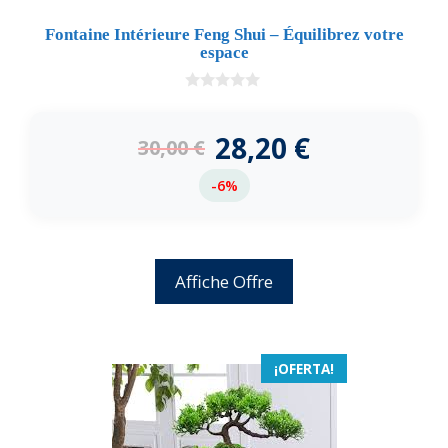
Fontaine Intérieure Feng Shui – Équilibrez votre
espace
0
d
e
28,20
€
30,00
€
5
-6%
Affiche Offre
¡OFERTA!