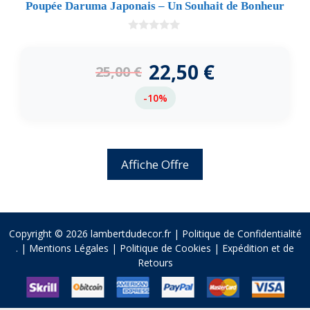
Poupée Daruma Japonais – Un Souhait de Bonheur
0
d
e
22,50
€
25,00
€
5
-10%
Affiche Offre
Copyright © 2026 lambertdudecor.fr |
Politique de Confidentialité
.
|
Mentions Légales
|
Politique de Cookies
|
Expédition et de
Retours