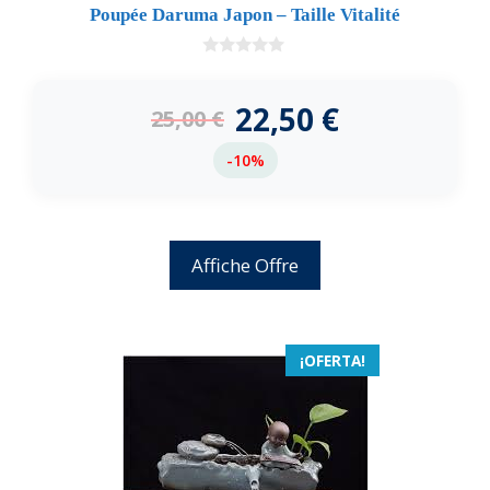
Poupée Daruma Japon – Taille Vitalité
0
d
e
22,50
€
25,00
€
5
-10%
Affiche Offre
¡OFERTA!