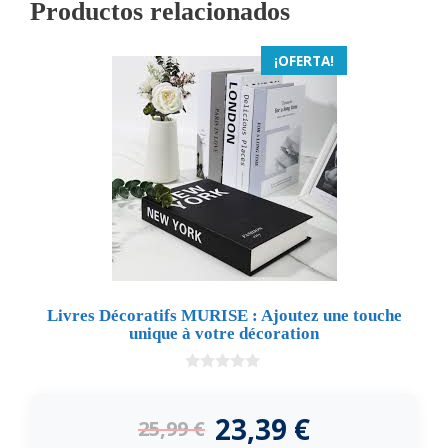
Productos relacionados
¡OFERTA!
Livres Décoratifs MURISE : Ajoutez une touche
unique à votre décoration
0
d
e
23,39
€
25,99
€
5