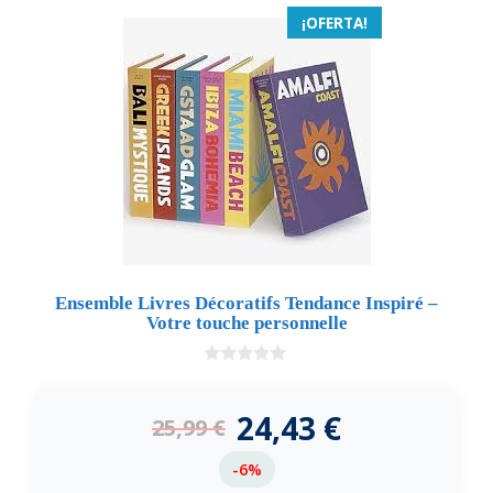
¡OFERTA!
Ensemble Livres Décoratifs Tendance Inspiré –
Votre touche personnelle
0
d
e
24,43
€
25,99
€
5
-6%