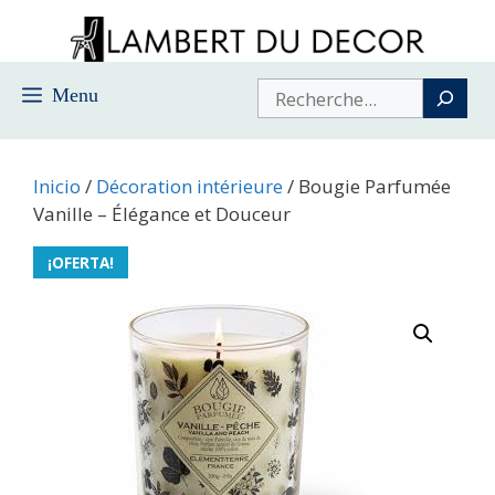
Saltar
al
contenido
Buscar
Menu
Inicio
/
Décoration intérieure
/ Bougie Parfumée
Vanille – Élégance et Douceur
¡OFERTA!