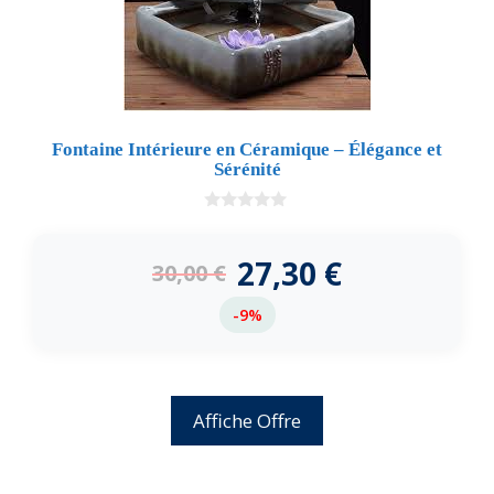
Fontaine Intérieure en Céramique – Élégance et
Sérénité
0
d
e
27,30
€
30,00
€
5
-9%
Affiche Offre