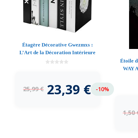
Étagère Décorative Gwezmxs :
L’Art de la Décoration Intérieure
Étoile 
WAY A
0
d
e
5
23,39
€
25,99
€
-10%
1,50