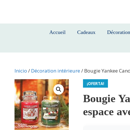
Saltar
al
contenido
Accueil
Cadeaux
Décoratio
Inicio
/
Décoration intérieure
/ Bougie Yankee Cand
¡OFERTA!
Bougie Ya
espace av