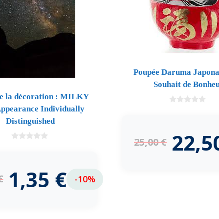
Poupée Daruma Japona
Souhait de Bonhe
de la décoration : MILKY
ppearance Individually
0
d
Distinguished
e
5
22,5
25,00
€
0
d
e
5
1,35
€
€
-10%