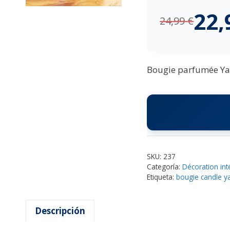
22
24,99
€
Bougie parfumée Ya
SKU:
237
Categoría:
Décoration int
Etiqueta:
bougie candle y
Descripción