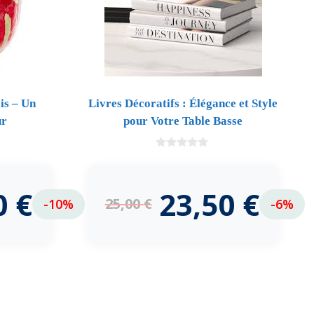
is – Un
Livres Décoratifs : Élégance et Style
ur
pour Votre Table Basse
0
d
e
5
0
€
23,50
€
25,00
€
-10%
-6%