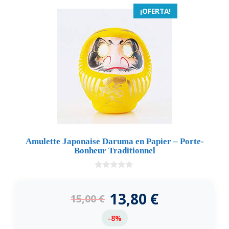
¡OFERTA!
Amulette Japonaise Daruma en Papier – Porte-
Bonheur Traditionnel
0
d
e
13,80
€
15,00
€
5
-8%