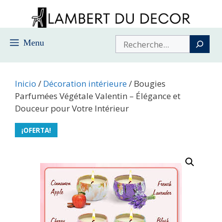
Saltar
al
contenido
Buscar
Menu
Inicio
/
Décoration intérieure
/ Bougies
Parfumées Végétale Valentin – Élégance et
Douceur pour Votre Intérieur
¡OFERTA!