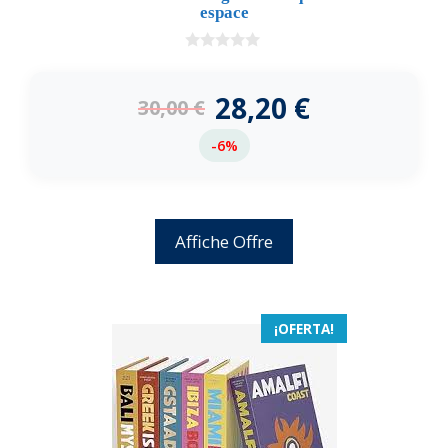
espace
0
d
e
28,20
€
30,00
€
5
-6%
Affiche Offre
¡OFERTA!