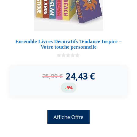
Ensemble Livres Décoratifs Tendance Inspiré –
Votre touche personnelle
0
d
e
24,43
€
25,99
€
5
-6%
Affiche Offre