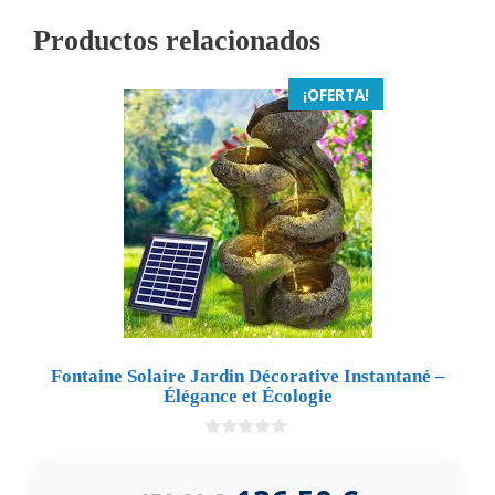
Productos relacionados
¡OFERTA!
Fontaine Solaire Jardin Décorative Instantané –
Élégance et Écologie
0
d
e