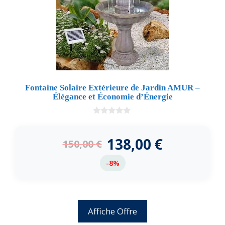
Fontaine Solaire Extérieure de Jardin AMUR –
Élégance et Économie d’Énergie
0
d
e
138,00
€
150,00
€
5
-8%
Affiche Offre