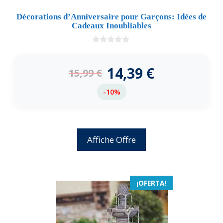
Décorations d’Anniversaire pour Garçons: Idées de
Cadeaux Inoubliables
0
d
e
14,39
€
15,99
€
5
-10%
Affiche Offre
¡OFERTA!