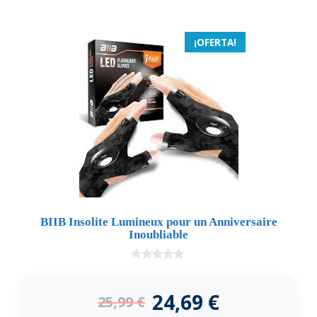
¡OFERTA!
BIIB Insolite Lumineux pour un Anniversaire
Inoubliable
0
d
e
24,69
€
25,99
€
5