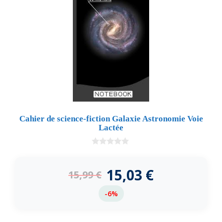
Cahier de science-fiction Galaxie Astronomie Voie
Lactée
0
d
e
15,03
€
15,99
€
5
-6%