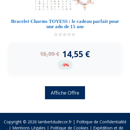
Bracelet Charms TOYESS : le cadeau parfait pour
une ado de 15 ans
0
d
e
14,55
€
15,99
€
5
-9%
Affiche Offre
Copyright © 2026 lambertdudecor.fr |
Politique de Confidentialité
.
|
Mentions Légales
|
Politique de Cookies
|
Expédition et de