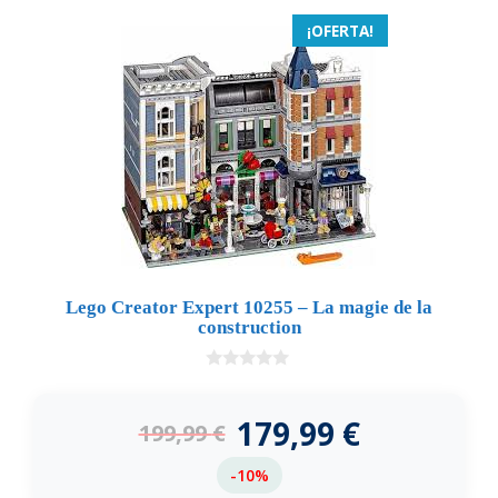
¡OFERTA!
Lego Creator Expert 10255 – La magie de la
construction
0
d
e
179,99
€
199,99
€
5
-10%