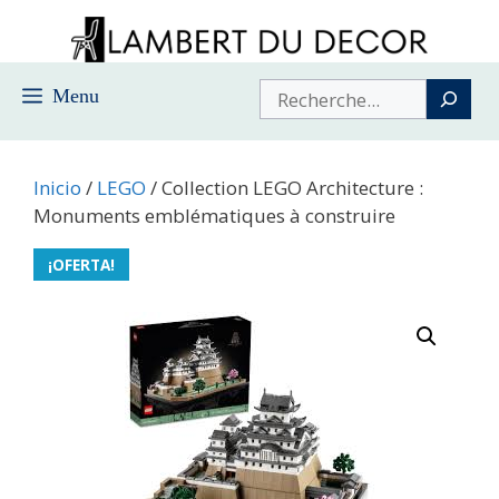
Saltar
al
contenido
Buscar
Menu
Inicio
/
LEGO
/ Collection LEGO Architecture :
Monuments emblématiques à construire
¡OFERTA!