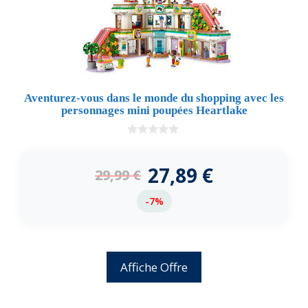
Aventurez-vous dans le monde du shopping avec les
personnages mini poupées Heartlake
0
d
e
27,89
€
29,99
€
5
-7%
Affiche Offre