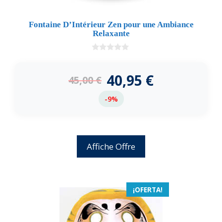
Fontaine D’Intérieur Zen pour une Ambiance
Relaxante
0
d
e
40,95
€
45,00
€
5
-9%
Affiche Offre
¡OFERTA!