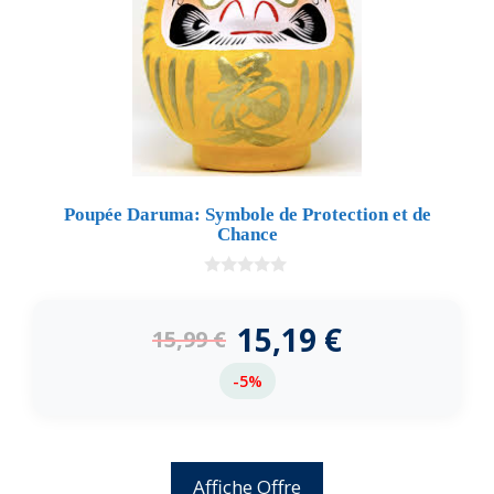
Poupée Daruma: Symbole de Protection et de
Chance
0
d
e
15,19
€
15,99
€
5
-5%
Affiche Offre