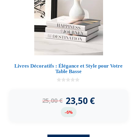
Livres Décoratifs : Élégance et Style pour Votre
Table Basse
0
d
e
23,50
€
25,00
€
5
-6%