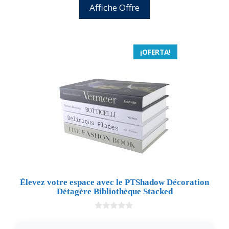
Affiche Offre
¡OFERTA!
Élevez votre espace avec le PTShadow Décoration
Détagère Bibliothèque Stacked
0
d