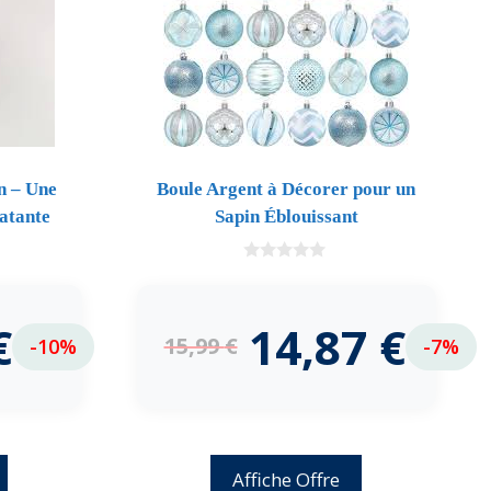
n – Une
Boule Argent à Décorer pour un
atante
Sapin Éblouissant
0
d
e
5
€
14,87
€
15,99
€
-10%
-7%
Affiche Offre