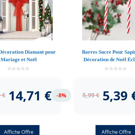
Décoration Diamant pour
Barres Sucre Pour Sapi
Mariage et Noël
Décoration de Noël Écl
0
0
d
d
e
e
5
5
14,71
€
5,39
9
€
5,99
€
-8%
Affiche Offre
Affiche Offre