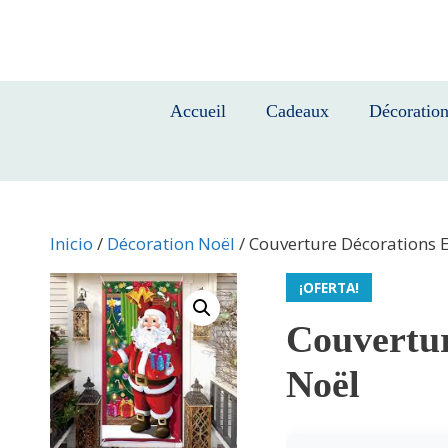
Saltar
al
contenido
Accueil
Cadeaux
Décoratio
Inicio
/
Décoration Noël
/ Couverture Décorations 
¡OFERTA!
Couvertur
Noël