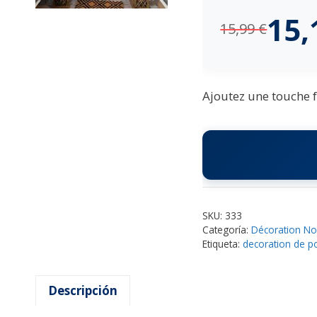
15
15,99
€
Ajoutez une touche f
SKU:
333
Categoría:
Décoration No
Etiqueta:
decoration de p
Descripción