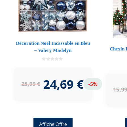
Décoration Noël Incassable en Bleu
Chexin 
– Valery Madelyn
0
d
e
5
24,69
€
25,99
€
-5%
15,9
Affiche Offre