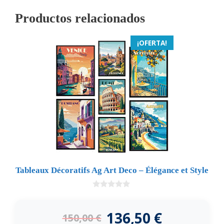
Productos relacionados
¡OFERTA!
Tableaux Décoratifs Ag Art Deco – Élégance et Style
0
d
e
136,50
€
150,00
€
5