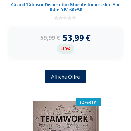
Grand Tableau Décoration Murale Impression Sur
Toile AB160x50
0
d
e
53,99
€
59,99
€
5
-10%
Affiche Offre
¡OFERTA!