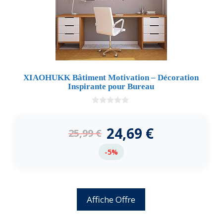
XIAOHUKK Bâtiment Motivation – Décoration
Inspirante pour Bureau
0
d
e
24,69
€
25,99
€
5
-5%
Affiche Offre