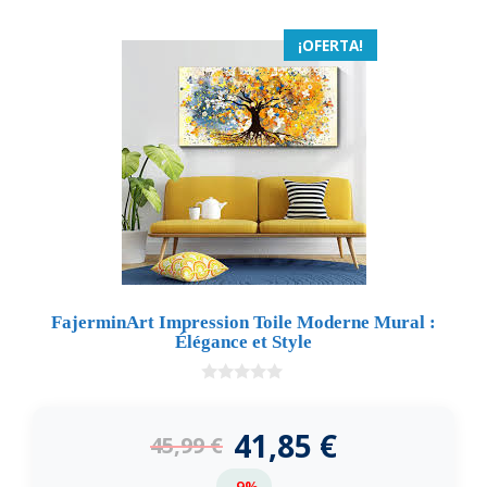
¡OFERTA!
FajerminArt Impression Toile Moderne Mural :
Élégance et Style
0
d
e
41,85
€
45,99
€
5
-9%