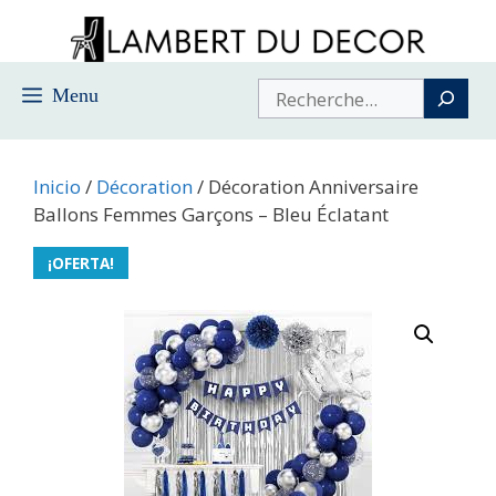
Saltar
al
contenido
Buscar
Menu
Inicio
/
Décoration
/ Décoration Anniversaire
Ballons Femmes Garçons – Bleu Éclatant
¡OFERTA!