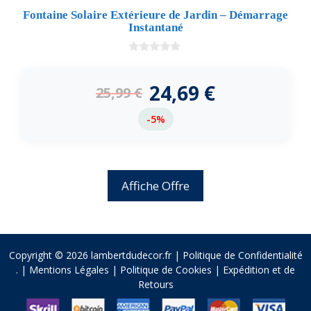
Fontaine Solaire Extérieure de Jardin – Démarrage
Instantané
0
d
e
24,69
€
25,99
€
5
-5%
Affiche Offre
Copyright © 2026 lambertdudecor.fr |
Politique de Confidentialité
.
|
Mentions Légales
|
Politique de Cookies
|
Expédition et de
Retours