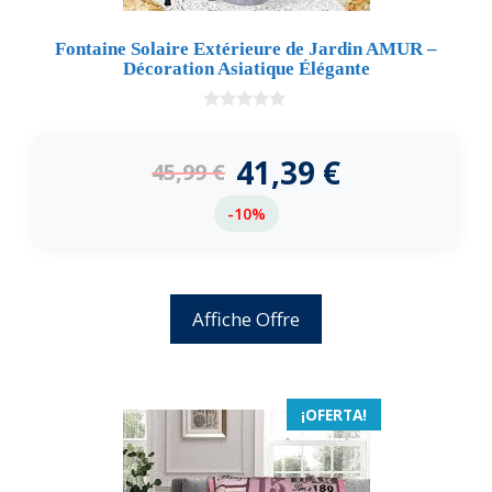
Fontaine Solaire Extérieure de Jardin AMUR –
Décoration Asiatique Élégante
0
d
e
41,39
€
45,99
€
5
-10%
Affiche Offre
¡OFERTA!