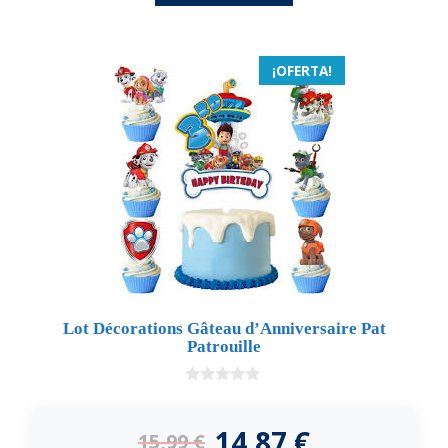
¡OFERTA!
Lot Décorations Gâteau d’Anniversaire Pat
Patrouille
0
d
e
14,87
€
15,99
€
5