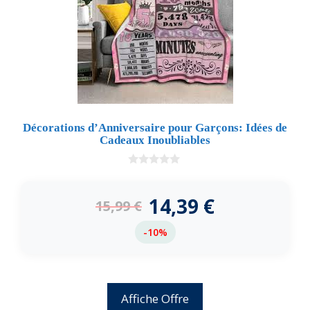
Décorations d’Anniversaire pour Garçons: Idées de
Cadeaux Inoubliables
0
d
e
14,39
€
15,99
€
5
-10%
Affiche Offre