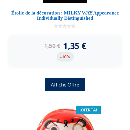
Étoile de la décoration : MILKY WAY Appearance
Individually Distinguished
0
d
e
1,35
€
1,50
€
5
-10%
Affiche Offre
¡OFERTA!