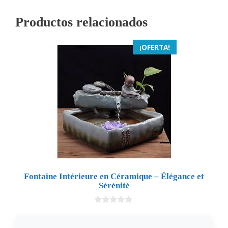
Productos relacionados
¡OFERTA!
Fontaine Intérieure en Céramique – Élégance et
Sérénité
0
d
e