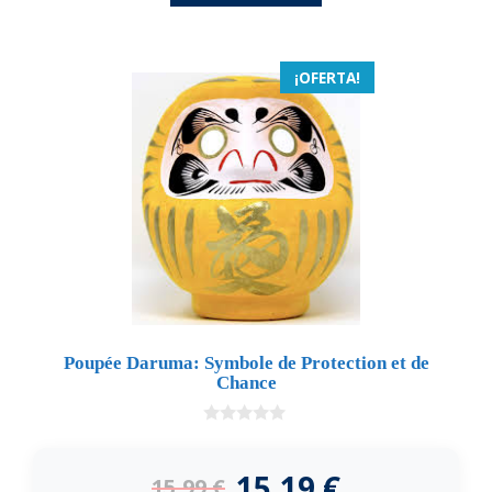
¡OFERTA!
Poupée Daruma: Symbole de Protection et de
Chance
0
d
e
15,19
€
15,99
€
5