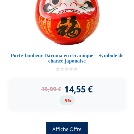
Porte-bonheur Daruma en céramique – Symbole de
chance japonaise
0
d
e
14,55
€
15,99
€
5
-9%
Affiche Offre