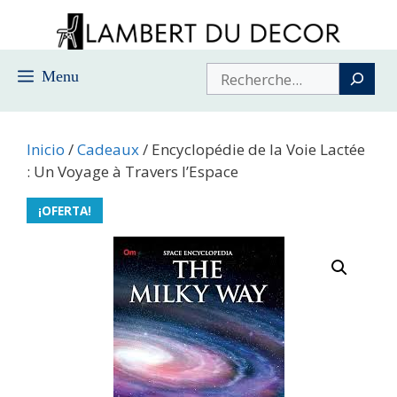
Saltar
al
contenido
Buscar
Menu
Inicio
/
Cadeaux
/ Encyclopédie de la Voie Lactée
: Un Voyage à Travers l’Espace
¡OFERTA!