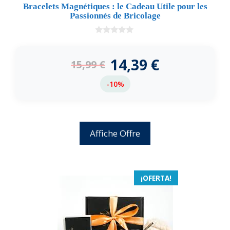
Bracelets Magnétiques : le Cadeau Utile pour les
Passionnés de Bricolage
0
d
e
14,39
€
15,99
€
5
-10%
Affiche Offre
¡OFERTA!