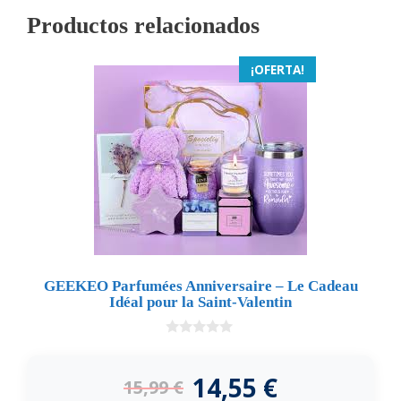
Productos relacionados
¡OFERTA!
GEEKEO Parfumées Anniversaire – Le Cadeau
Idéal pour la Saint-Valentin
0
d
e
14,55
€
15,99
€
5