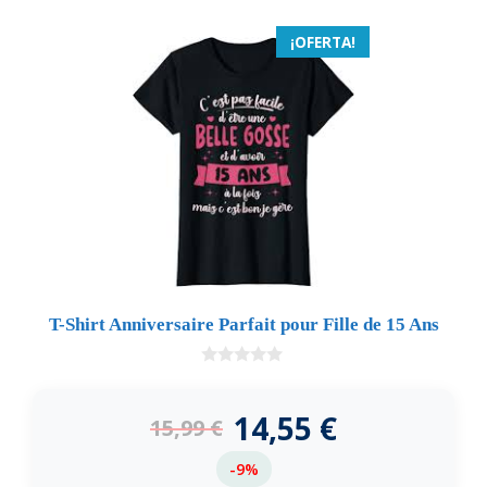
¡OFERTA!
T-Shirt Anniversaire Parfait pour Fille de 15 Ans
0
d
e
14,55
€
15,99
€
5
-9%