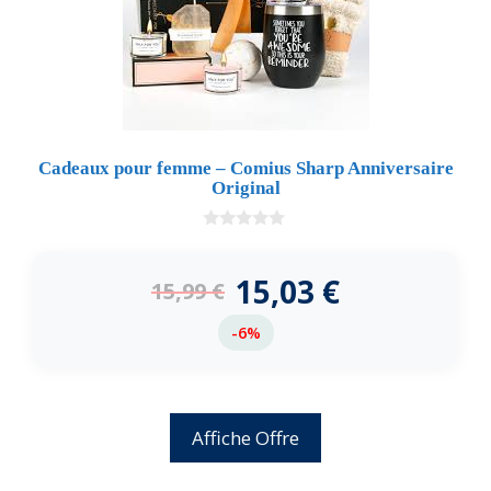
Cadeaux pour femme – Comius Sharp Anniversaire
Original
0
d
e
15,03
€
15,99
€
5
-6%
Affiche Offre