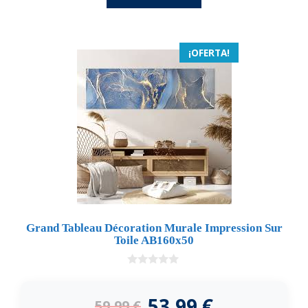
¡OFERTA!
Grand Tableau Décoration Murale Impression Sur
Toile AB160x50
0
d
e
53,99
€
59,99
€
5