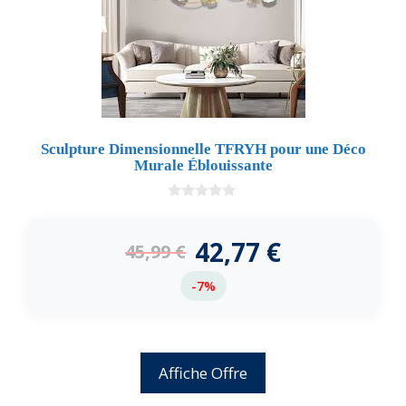
Sculpture Dimensionnelle TFRYH pour une Déco
Murale Éblouissante
0
d
e
42,77
€
45,99
€
5
-7%
Affiche Offre