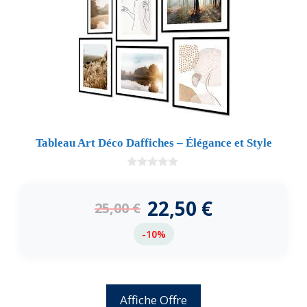
Tableau Art Déco Daffiches – Élégance et Style
0
d
e
22,50
€
25,00
€
5
-10%
Affiche Offre