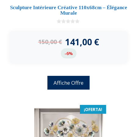
Sculpture Intérieure Créative 110x68cm – Élégance
Murale
0
d
e
141,00
€
150,00
€
5
-6%
Affiche Offre
¡OFERTA!