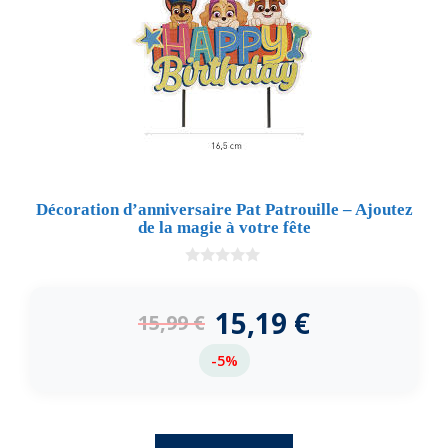
Décoration d’anniversaire Pat Patrouille – Ajoutez
de la magie à votre fête
0
d
e
15,19
€
15,99
€
5
-5%