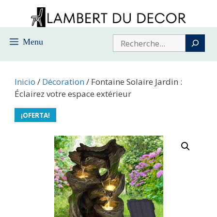
Saltar
al
contenido
Buscar
Menu
Inicio
/
Décoration
/ Fontaine Solaire Jardin :
Éclairez votre espace extérieur
¡OFERTA!