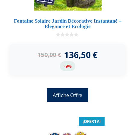
Fontaine Solaire Jardin Décorative Instantané –
Élégance et Écologie
0
d
e
136,50
€
150,00
€
5
-9%
Affiche Offre
¡OFERTA!