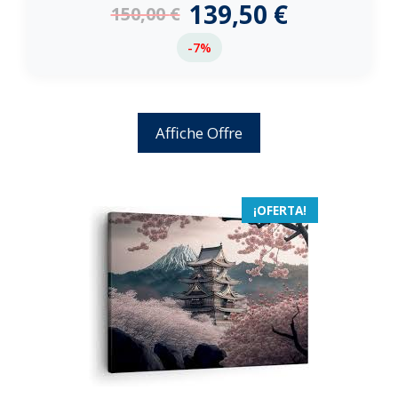
139,50
€
150,00
€
5
-7%
Affiche Offre
¡OFERTA!