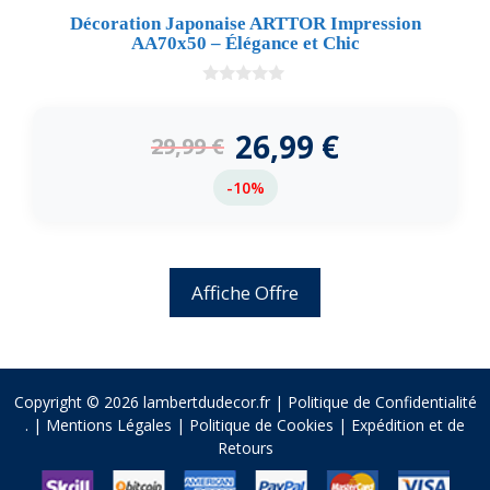
Décoration Japonaise ARTTOR Impression
AA70x50 – Élégance et Chic
0
d
e
26,99
€
29,99
€
5
-10%
Affiche Offre
Copyright © 2026 lambertdudecor.fr |
Politique de Confidentialité
.
|
Mentions Légales
|
Politique de Cookies
|
Expédition et de
Retours