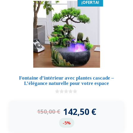
¡OFERTA!
Fontaine d’intérieur avec plantes cascade –
L’élégance naturelle pour votre espace
0
d
e
142,50
€
150,00
€
5
-5%