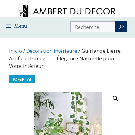
Saltar
al
contenido
Buscar
Menu
Inicio
/
Décoration intérieure
/ Guirlande Lierre
Artificiel Bireegoo – Élégance Naturelle pour
Votre Intérieur
¡OFERTA!