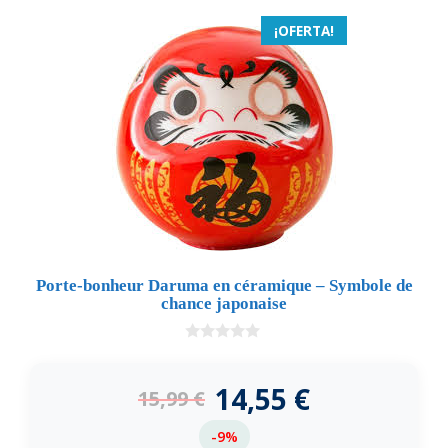
¡OFERTA!
Porte-bonheur Daruma en céramique – Symbole de
chance japonaise
0
d
e
14,55
€
15,99
€
5
-9%