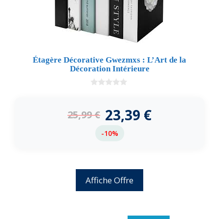
Étagère Décorative Gwezmxs : L’Art de la
Décoration Intérieure
0
d
e
23,39
€
25,99
€
5
-10%
Affiche Offre