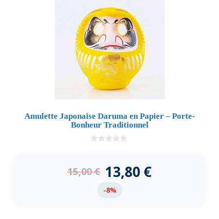
Amulette Japonaise Daruma en Papier – Porte-
Bonheur Traditionnel
0
d
e
13,80
€
15,00
€
5
-8%