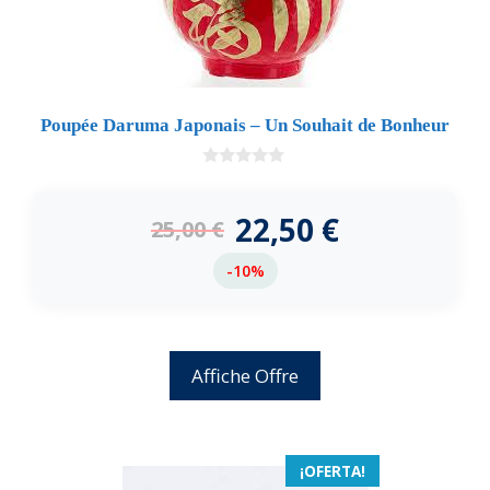
Poupée Daruma Japonais – Un Souhait de Bonheur
0
d
e
22,50
€
25,00
€
5
-10%
Affiche Offre
¡OFERTA!