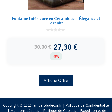
Fontaine Intérieure en Céramique – Élégance et
Sérénité
0
d
e
27,30
€
30,00
€
5
-9%
Affiche Offre
Copyright © 2026 lambertdudecor.fr |
Politique de Confidentialité
.
|
Mentions Légales
|
Politique de Cookies
|
Expédition et de