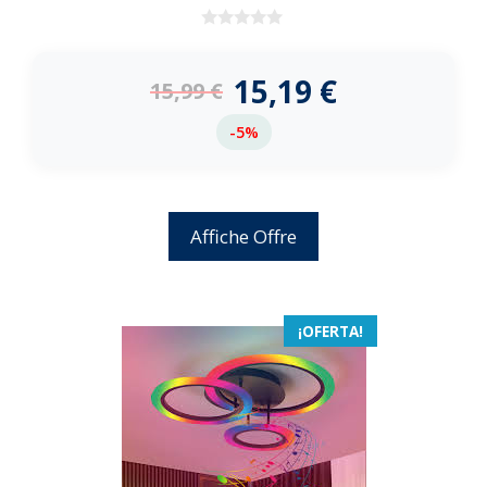
0
d
e
15,19
€
15,99
€
5
-5%
Affiche Offre
¡OFERTA!