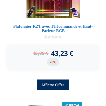
Plafonnier KZT avec Télécommande et Haut-
Parleur RGB
0
d
e
43,23
€
45,99
€
5
-6%
Affiche Offre
¡OFERTA!