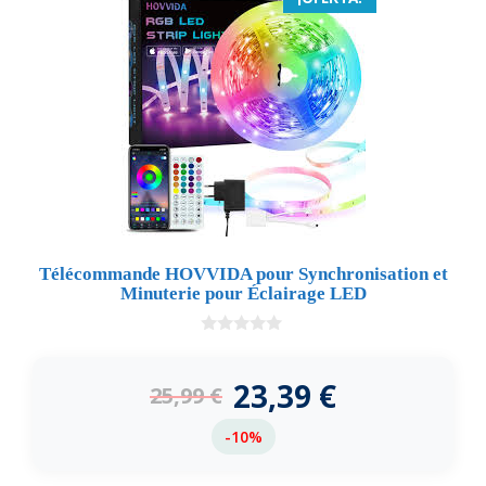
Télécommande HOVVIDA pour Synchronisation et
Minuterie pour Éclairage LED
0
d
e
23,39
€
25,99
€
5
-10%