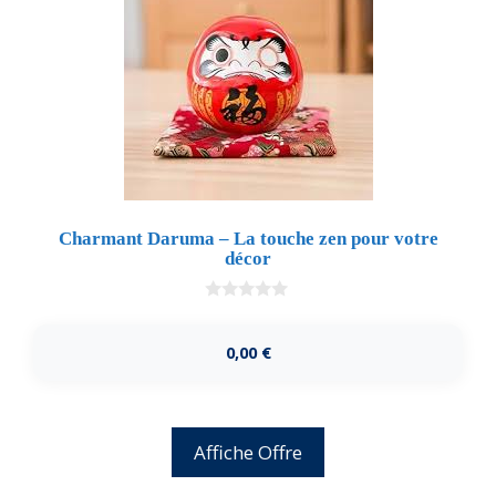
Charmant Daruma – La touche zen pour votre
décor
0
d
e
0,00
€
5
Affiche Offre