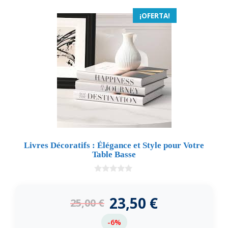
¡OFERTA!
Livres Décoratifs : Élégance et Style pour Votre
Table Basse
0
d
e
23,50
€
25,00
€
5
-6%