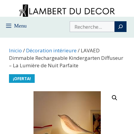
Saltar
al
contenido
Buscar
Menu
Inicio
/
Décoration intérieure
/ LAVAED
Dimmable Rechargeable Kindergarten Diffuseur
– La Lumière de Nuit Parfaite
¡OFERTA!