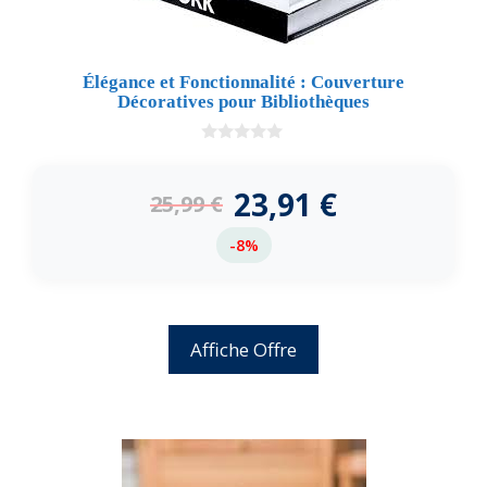
Élégance et Fonctionnalité : Couverture
Décoratives pour Bibliothèques
0
d
e
23,91
€
25,99
€
5
-8%
Affiche Offre