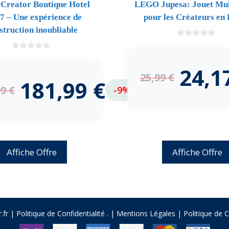
reator Boutique Hotel
LEGO Jupesa: Jouet Mul
7 – Une expérience de
pour les Créateurs en
struction inoubliable
0
d
0
e
d
5
24,1
e
25,99
€
5
181,99
€
99
€
-9%
Affiche Offre
Affiche Offre
.fr |
Politique de Confidentialité
.
|
Mentions Légales
|
Politique de 