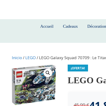
Saltar
al
contenido
Accueil
Cadeaux
Décoratio
Inicio
/
LEGO
/ LEGO Galaxy Squad 70709 : Le Tita
¡OFERTA!
LEGO Gal
41
45,99
€