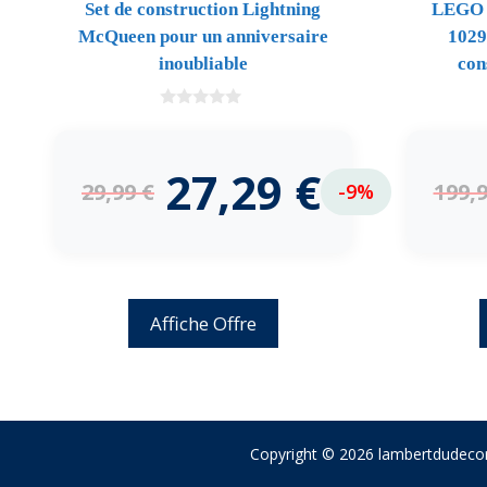
Set de construction Lightning
LEGO C
McQueen pour un anniversaire
1029
inoubliable
con
0
d
e
5
27,29
€
29,99
€
199,
-9%
Affiche Offre
Copyright © 2026 lambertdudecor