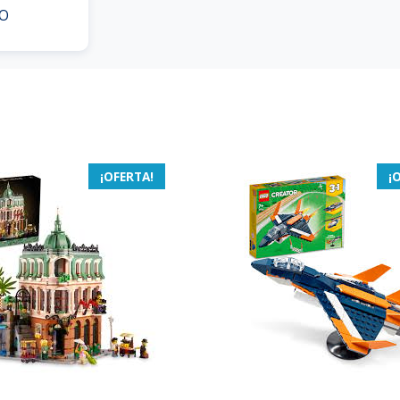
O
¡OFERTA!
¡