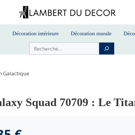
n
Décoration intérieure
Décoration murale
Déco
Buscar
n Galactique
axy Squad 70709 : Le Tita
,85
€