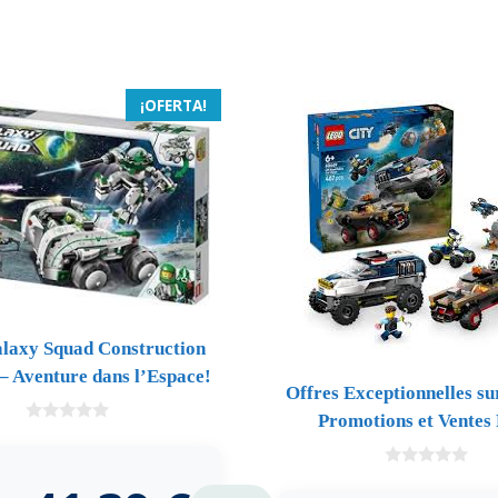
¡OFERTA!
laxy Squad Construction
 – Aventure dans l’Espace!
Offres Exceptionnelles s
Promotions et Ventes 
0
d
e
0
5
d