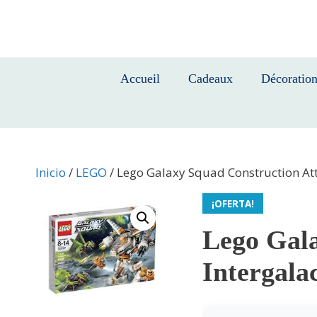
Saltar
al
contenido
Accueil
Cadeaux
Décoratio
Inicio
/
LEGO
/ Lego Galaxy Squad Construction At
¡OFERTA!
Lego Gala
Intergala