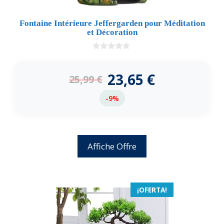
Fontaine Intérieure Jeffergarden pour Méditation
et Décoration
0
d
e
23,65
€
25,99
€
5
-9%
Affiche Offre
¡OFERTA!