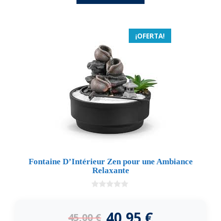
¡OFERTA!
Fontaine D’Intérieur Zen pour une Ambiance
Relaxante
0
d
e
40,95
€
45,00
€
5