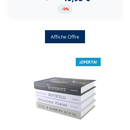
-9%
Affiche Offre
¡OFERTA!