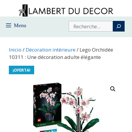
Saltar
al
contenido
Buscar
Menu
Inicio
/
Décoration intérieure
/ Lego Orchidée
10311 : Une décoration adulte élégante
¡OFERTA!