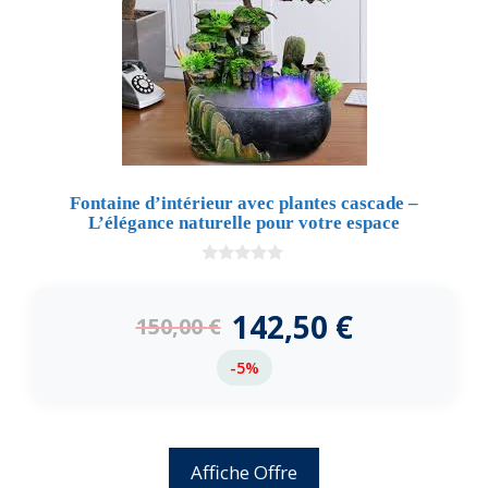
Fontaine d’intérieur avec plantes cascade –
L’élégance naturelle pour votre espace
0
d
e
142,50
€
150,00
€
5
-5%
Affiche Offre