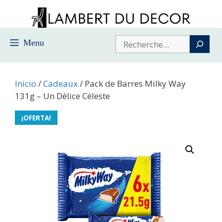
Saltar
al
contenido
Buscar
Menu
Inicio
/
Cadeaux
/ Pack de Barres Milky Way
131g – Un Délice Céleste
¡OFERTA!