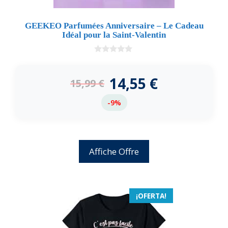
GEEKEO Parfumées Anniversaire – Le Cadeau
Idéal pour la Saint-Valentin
0
d
e
14,55
€
15,99
€
5
-9%
Affiche Offre
¡OFERTA!