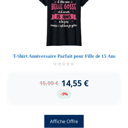
T-Shirt Anniversaire Parfait pour Fille de 15 Ans
0
d
e
14,55
€
15,99
€
5
-9%
Affiche Offre