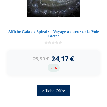
Affiche Galaxie Spirale – Voyage au cœur de la Voie
Lactée
0
d
e
24,17
€
25,99
€
5
-7%
Affiche Offre