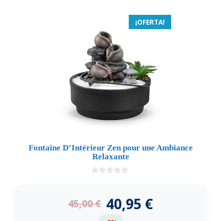
¡OFERTA!
Fontaine D’Intérieur Zen pour une Ambiance
Relaxante
0
d
e
40,95
€
45,00
€
5