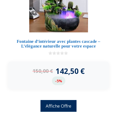
Fontaine d’intérieur avec plantes cascade –
L’élégance naturelle pour votre espace
0
d
e
142,50
€
150,00
€
5
-5%
Affiche Offre