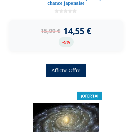
chance japonaise
0
d
e
14,55
€
15,99
€
5
-9%
Affiche Offre
¡OFERTA!