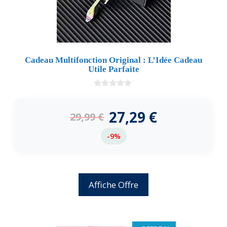
Cadeau Multifonction Original : L’Idée Cadeau
Utile Parfaite
0
d
e
27,29
€
29,99
€
5
-9%
Affiche Offre