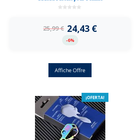
0
d
e
24,43
€
25,99
€
5
-6%
Affiche Offre
¡OFERTA!