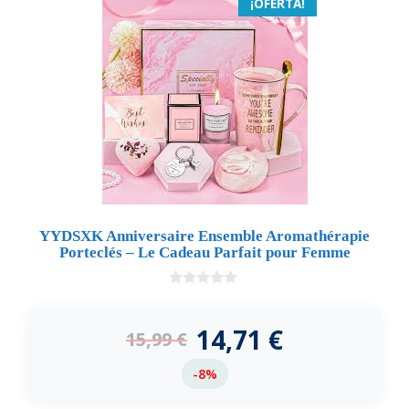
¡OFERTA!
YYDSXK Anniversaire Ensemble Aromathérapie
Porteclés – Le Cadeau Parfait pour Femme
0
d
e
14,71
€
15,99
€
5
-8%