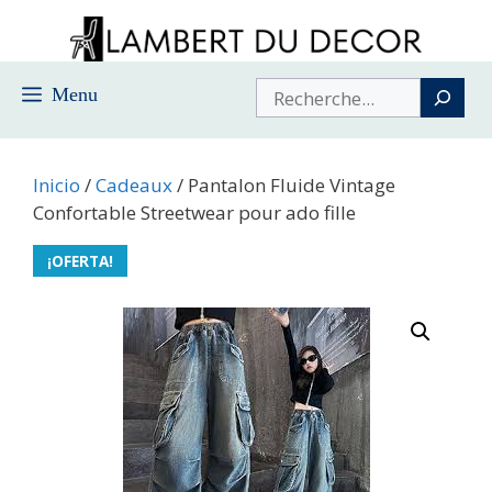
Saltar
al
contenido
Buscar
Menu
Inicio
/
Cadeaux
/ Pantalon Fluide Vintage
Confortable Streetwear pour ado fille
¡OFERTA!