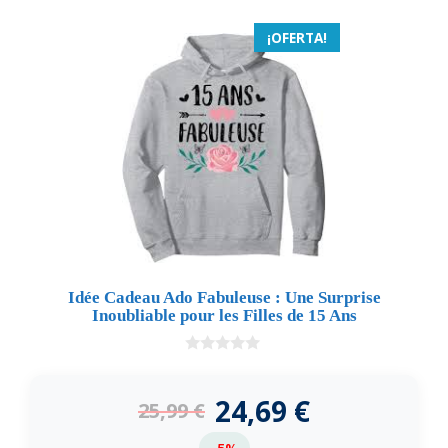
¡OFERTA!
Idée Cadeau Ado Fabuleuse : Une Surprise
Inoubliable pour les Filles de 15 Ans
0
d
e
24,69
€
25,99
€
5