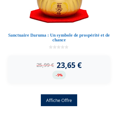
Sanctuaire Daruma : Un symbole de prospérité et de
chance
0
d
e
23,65
€
25,99
€
5
-9%
Affiche Offre