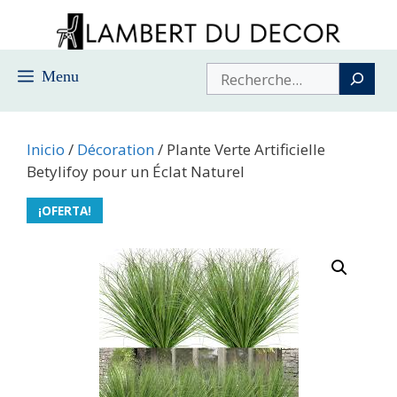
Saltar
al
contenido
Buscar
Menu
Inicio
/
Décoration
/ Plante Verte Artificielle
Betylifoy pour un Éclat Naturel
¡OFERTA!