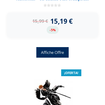
0
d
e
15,19
€
15,99
€
5
-5%
Affiche Offre
¡OFERTA!