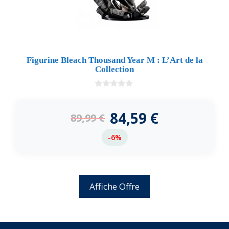
Figurine Bleach Thousand Year M : L’Art de la
Collection
0
d
e
84,59
€
89,99
€
5
-6%
Affiche Offre