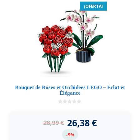
¡OFERTA!
Bouquet de Roses et Orchidées LEGO – Éclat et
Élégance
0
d
e
26,38
€
28,99
€
5
-9%